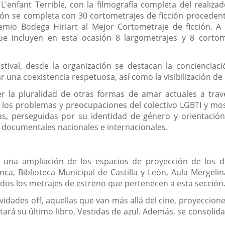
 L'enfant Terrible, con la filmografía completa del reali
cción se completa con 30 cortometrajes de ficción proceden
io Bodega Hiriart al Mejor Cortometraje de ficción. A 
e incluyen en esta ocasión 8 largometrajes y 8 corto
tival, desde la organización se destacan la concienciació
grar una coexistencia respetuosa, así como la visibilización 
 la pluralidad de otras formas de amar actuales a travé
los problemas y preocupaciones del colectivo LGBTI y most
s, perseguidas por su identidad de género y orientación
 documentales nacionales e internacionales.
e una ampliación de los espacios de proyección de los 
anca, Biblioteca Municipal de Castilla y León, Aula Mergeli
dos los metrajes de estreno que pertenecen a esta sección
dades off, aquellas que van más allá del cine, proyeccion
rá su último libro, Vestidas de azul. Además, se consolidan