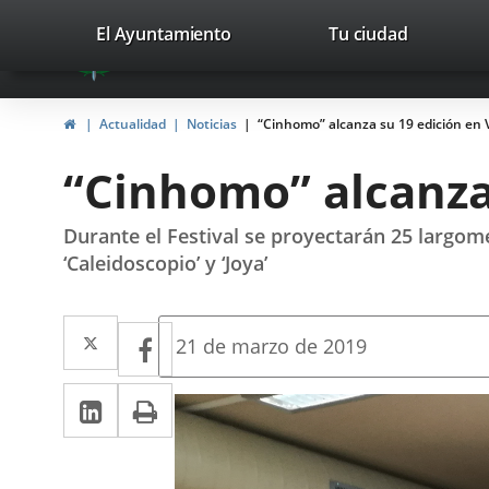
Portal
Saltar al contenido
valladolid.es
El Ayuntamiento
Tu ciudad
avaTop
Web
del
Inicio
Actualidad
Noticias
“Cinhomo” alcanza su 19 edición en V
Ayuntamiento
“Cinhomo” alcanza 
de
Valladolid
Durante el Festival se proyectarán 25 largomet
‘Caleidoscopio’ y ‘Joya’
Twitter
Enlace
Facebook
Enlace
Fecha
21 de marzo de 2019
de
a
a
la
LinkedIn
Enlace
Imprimir
una
noticia
una
a
aplicación
aplicación
una
externa.
externa.