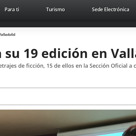
Este
En
Para ti
Turismo
Sede Electrónica
Accesibilidad
Trabaja con nosotros
Contac
enlace
a
se
un
abrirá
apl
alladolid
en
ext
una
su 19 edición en Vall
ventana
nueva.
rajes de ficción, 15 de ellos en la Sección Oficial a 