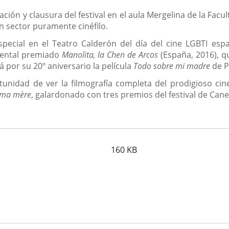
ción y clausura del festival en el aula Mergelina de la Fac
n sector puramente cinéfilo.
ecial en el Teatro Calderón del día del cine LGBTI esp
mental premiado
Manolita, la Chen de Arcos
(España, 2016), q
 por su 20º aniversario la película
Todo sobre mi madre
de P
rtunidad de ver la filmografía completa del prodigioso ci
é ma mère
, galardonado con tres premios del festival de Cane
160
KB