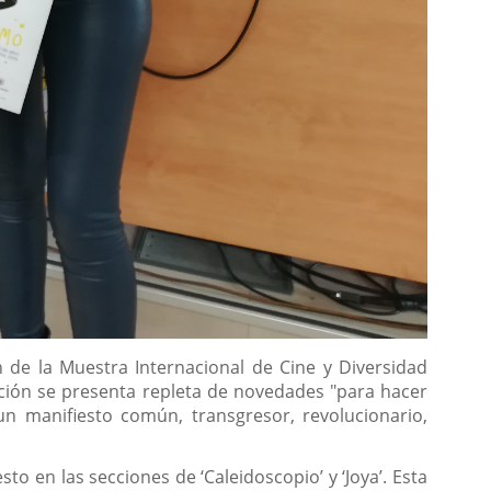
de la Muestra Internacional de Cine y Diversidad
ición se presenta repleta de novedades "para hacer
un manifiesto común, transgresor, revolucionario,
sto en las secciones de ‘Caleidoscopio’ y ‘Joya’. Esta