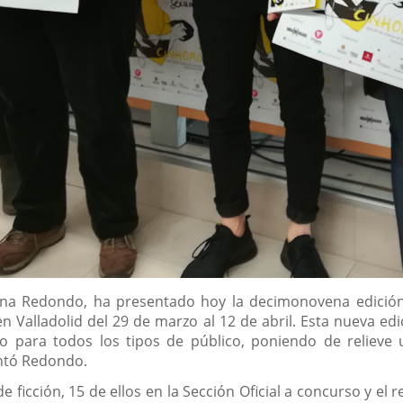
Ana Redondo, ha presentado hoy la decimonovena edición 
n Valladolid del 29 de marzo al 12 de abril. Esta nueva ed
vo para todos los tipos de público, poniendo de relieve 
entó Redondo.
 ficción, 15 de ellos en la Sección Oficial a concurso y el re