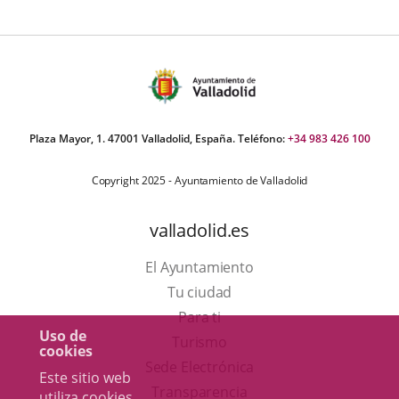
Plaza Mayor, 1. 47001 Valladolid, España. Teléfono:
+34 983 426 100
Copyright 2025 - Ayuntamiento de Valladolid
valladolid.es
El Ayuntamiento
Tu ciudad
Para ti
Uso de
Este
Turismo
cookies
enlace
Enlace
Sede Electrónica
Este sitio web
se
a
Transparencia
utiliza cookies