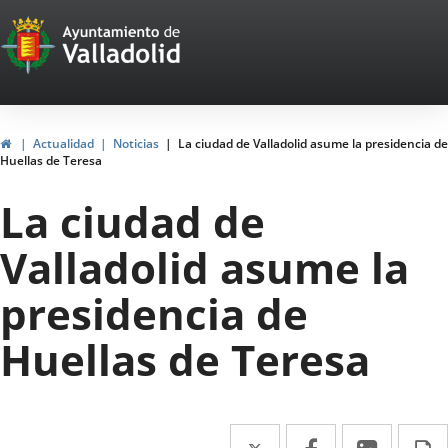
Portal
Saltar al contenido
Web
del
Ayuntamiento
Inicio
Actualidad
Noticias
La ciudad de Valladolid asume la presidencia de
Huellas de Teresa
de
La ciudad de
Valladolid
Valladolid asume la
presidencia de
Huellas de Teresa
Twitter
Enlace
Facebook
Enlace
Linke
Enlace
I