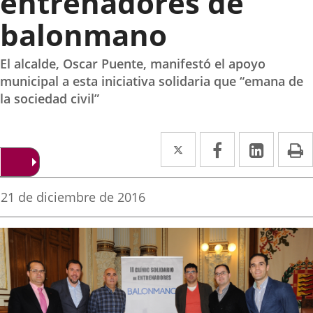
entrenadores de
balonmano
El alcalde, Oscar Puente, manifestó el apoyo
municipal a esta iniciativa solidaria que “emana de
la sociedad civil”
Twitter
Enlace
Facebook
Enlace
Linke
Enlace
I
a
a
a
una
una
una
Fecha
21 de diciembre de 2016
de
aplicación
aplicación
aplica
la
noticia
externa.
externa.
extern