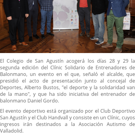
Descripción
El Colegio de San Agustín acogerá los días 28 y 29 la
segunda edición del Clínic Solidario de Entrenadores de
Balonmano, un evento en el que, señaló el alcalde, que
presidió el acto de presentación junto al concejal de
Deportes, Alberto Bustos, "el deporte y la solidaridad van
de la mano", y que ha sido iniciativa del entrenador de
balonmano Daniel Gordo.
El evento deportivo está organizado por el Club Deportivo
San Agustín y el Club Handvall y consiste en un Clínic, cuyos
ingresos irán destinados a la Asociación Autismo de
Valladolid.