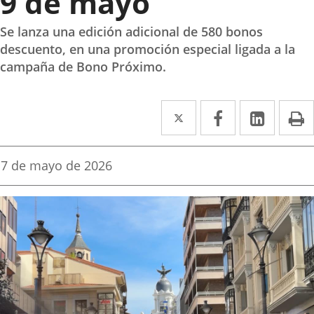
9 de mayo
Se lanza una edición adicional de 580 bonos
descuento, en una promoción especial ligada a la
campaña de Bono Próximo.
Twitter
Enlace
Facebook
Enlace
Linke
Enlace
I
a
a
a
una
una
una
Fecha
7 de mayo de 2026
de
aplicación
aplicación
aplica
la
noticia
externa.
externa.
extern