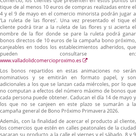
Comercio, los clientes que presenten en estos puntos un
tique de al menos 10 euros de compras realizadas entre el
4 y el 9 de mayo en el comercio minorista podrán jugar a
‘La ruleta de las flores’. Una vez presentado el tique el
cliente podrá tirar a la ruleta de las flores y si acierta el
nombre de la flor donde se pare la ruleta podrá ganar
bonos directos de 10 euros de la campaña bono próximo,
canjeables en todos los establecimientos adheridos, que
pueden consultarse en:
Enlace
www.valladolidcomercioproximo.es
a
Los bonos repartidos en estas animaciones no serán
una
nominativos y se emitirán en formato papel, y son
aplicación
adicionales a los que se lanzan cada miércoles, por lo que
externa.
no computan a efectos del número máximo de bonos que
cada persona puede obtener. Caducan el día 14 de mayo y
los que no se canjeen en este plazo se sumarán a la
campaña general de Bono Próximo Primavera 2026.
Además, con la finalidad de acercar el producto al cliente,
los comercios que estén en calles peatonales de la ciudad
sacaran su producto a la calle el viernes y el sábado, 8 y 9