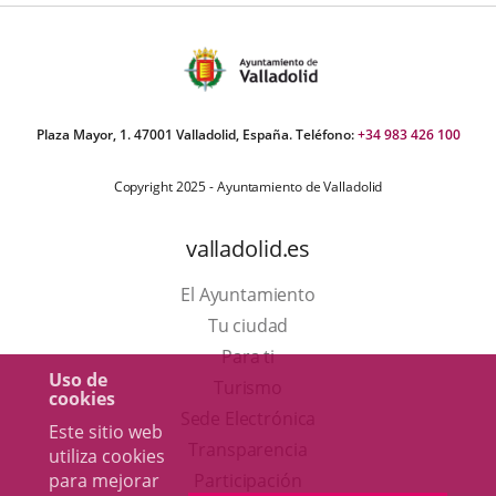
aplicación
externa.
Plaza Mayor, 1. 47001 Valladolid, España. Teléfono:
+34 983 426 100
Copyright 2025 - Ayuntamiento de Valladolid
valladolid.es
El Ayuntamiento
Tu ciudad
Para ti
Uso de
Este
Turismo
cookies
enlace
Enlace
Sede Electrónica
Este sitio web
se
a
Transparencia
utiliza cookies
abrirá
una
para mejorar
Participación