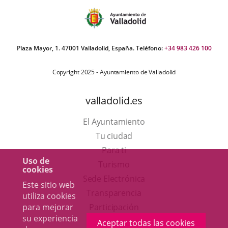
Plaza Mayor, 1. 47001 Valladolid, España. Teléfono:
+34 983 426 100
Copyright 2025 - Ayuntamiento de Valladolid
valladolid.es
El Ayuntamiento
Tu ciudad
Para ti
Uso de
Este
Turismo
cookies
enlace
Enlace
Sede Electrónica
Este sitio web
se
a
Transparencia
utiliza cookies
abrirá
una
Participación
para mejorar
su experiencia
en
aplicación
Aceptar todas las cookies