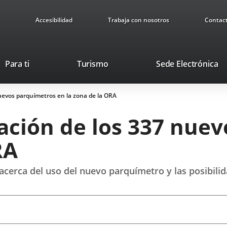
Accesibilidad
Trabaja con nosotros
Contac
Este
En
Para ti
Turismo
Sede Electrónica
enlace
a
se
u
nuevos parquímetros en la zona de la ORA
abrirá
ap
en
ex
lación de los 337 nue
una
ventana
RA
nueva.
acerca del uso del nuevo parquímetro y las posibili