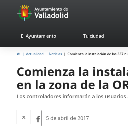
Portal
Saltar al contenido
avaTop
Web
del
Ayuntamiento
valladolid.es
El Ayuntamiento
Tu ciudad
de
Inicio
Actualidad
Noticias
Comienza la instalación de los 337 
Valladolid
Comienza la insta
en la zona de la O
Los controladores informarán a los usuarios 
Twitter
Enlace
Facebook
Enlace
Fecha
5 de abril de 2017
de
a
a