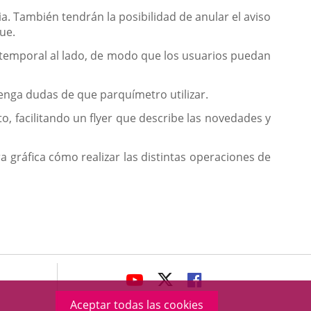
 También tendrán la posibilidad de anular el aviso
que.
 temporal al lado, de modo que los usuarios puedan
enga dudas de que parquímetro utilizar.
 facilitando un flyer que describe las novedades y
 gráfica cómo realizar las distintas operaciones de
avaHeaderSocial
ENLACE
ENLACE
ENLACE
A
A
A
Aceptar todas las cookies