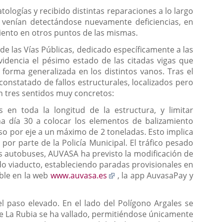
ologías y recibido distintas reparaciones a lo largo
 venían detectándose nuevamente deficiencias, en
iento en otros puntos de las mismas.
de las Vías Públicas, dedicado específicamente a las
idencia el pésimo estado de las citadas vigas que
 forma generalizada en los distintos vanos. Tras el
 constatado de fallos estructurales, localizados pero
n tres sentidos muy concretos:
s en toda la longitud de la estructura, y limitar
na día 30 a colocar los elementos de balizamiento
eso por eje a un máximo de 2 toneladas. Esto implica
 por parte de la Policía Municipal. El tráfico pesado
s autobuses, AUVASA ha previsto la modificación de
itado viaducto, estableciendo paradas provisionales en
Enlace
ible en la web
www.auvasa.es
, la app AuvasaPay y
a
una
l paso elevado. En el lado del Polígono Argales se
aplicación
 de La Rubia se ha vallado, permitiéndose únicamente
externa.