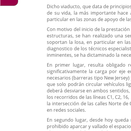
aplicación
aplicación
Dicho viaducto, que data de principios
una
externa.
externa.
de su vida, la más importante hace 
aplicación
particular en las zonas de apoyo de 
externa.
Con motivo del inicio de la prestación
estructuras, se han realizado una s
soportan la losa, en particular en la
diagnostico de los técnicos especialis
inminentes, se ha dictaminado la nec
En primer lugar, resulta obligado re
significativamente la carga por eje
necesarios (barreras tipo New Jersey)
que solo podrán circular vehículos lig
deberá desviarse en ambos sentidos, 
los recorridos de las líneas C1, C2, 16
la intersección de las calles Norte de
en redes sociales.
En segundo lugar, desde hoy queda re
prohibido aparcar y vallado el espacio