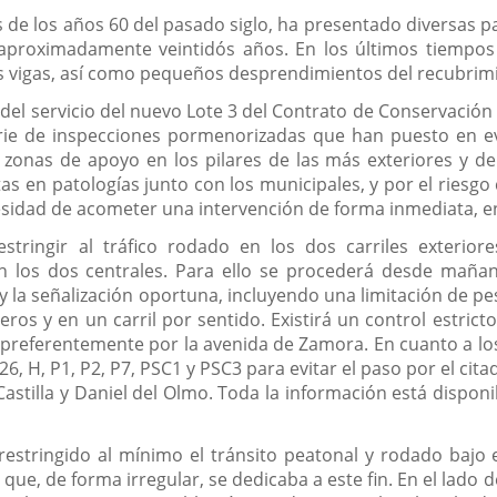
 de los años 60 del pasado siglo, ha presentado diversas pat
aproximadamente veintidós años. En los últimos tiempos
las vigas, así como pequeños desprendimientos del recubrim
 del servicio del nuevo Lote 3 del Contrato de Conservación 
erie de inspecciones pormenorizadas que han puesto en ev
s zonas de apoyo en los pilares de las más exteriores y de
tas en patologías junto con los municipales, y por el riesgo
esidad de acometer una intervención de forma inmediata, e
stringir al tráfico rodado en los dos carriles exteriore
 en los dos centrales. Para ello se procederá desde maña
 y la señalización oportuna, incluyendo una limitación de p
eros y en un carril por sentido. Existirá un control estricto
preferentemente por la avenida de Zamora. En cuanto a lo
, 26, H, P1, P2, P7, PSC1 y PSC3 para evitar el paso por el c
 Castilla y Daniel del Olmo. Toda la información está dispon
stringido al mínimo el tránsito peatonal y rodado bajo e
 que, de forma irregular, se dedicaba a este fin. En el lado