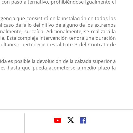
a con paso alternativo, prohibiéndose igualmente el
encia que consistirá en la instalación en todos los
 caso de fallo definitivo de alguno de los extremos
nalmente, su caída. Adicionalmente, se realizará la
le. Esta compleja intervención tendrá una duración
multanear pertenecientes al Lote 3 del Contrato de
da es posible la devolución de la calzada superior a
iones hasta que pueda acometerse a medio plazo la
avaHeaderSocial
ENLACE
ENLACE
ENLACE
A
A
A