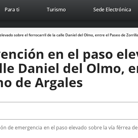
Este
En
Para ti
Turismo
Sede Electrónica
Accesibilidad
Trabaja con nosotros
Contac
enlace
a
se
un
abrirá
apl
evado sobre el ferrocarril de la calle Daniel del Olmo, entre el Paseo de Zorrill
en
ext
una
ención en el paso ele
ventana
nueva.
alle Daniel del Olmo, 
ono de Argales
 de emergencia en el paso elevado sobre la vía férrea de la