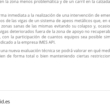
en la zona menos problemática y de un carril en la calzad
rma inmediata a la realización de una intervención de emerg
os de las vigas de un sistema de apeos metálicos que, en el
s zonas sanas de las mismas evitando su colapso y, ocasio
vigas deteriorados fuera de la zona de apoyo no recuperab
, con la participación de cuantos equipos sea posible si
udicado a la empresa IMES API.
 y una nueva evaluación técnica se podrá valorar en qué medi
 bien de forma total o bien manteniendo ciertas restricc
id.es