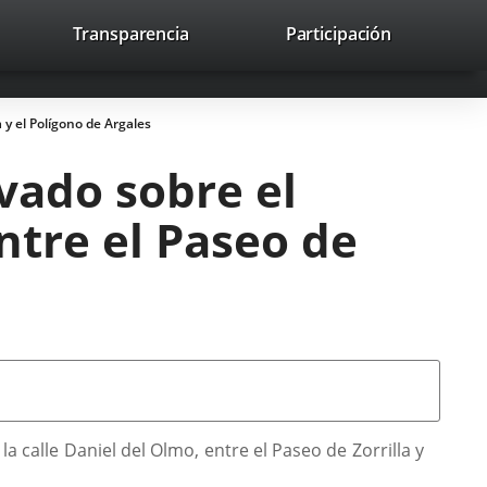
lace
Transparencia
Participación
avaHeaderSocial
Enlace
Enlace
Enlace
Buscar
to
Buscar
a
a
a
a
una
una
una
icación
aplicación
aplicación
aplicación
a y el Polígono de Argales
erna.
externa.
externa.
externa.
vado sobre el
entre el Paseo de
 calle Daniel del Olmo, entre el Paseo de Zorrilla y