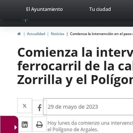
Portal
Saltar al contenido
valladolid.es
El Ayuntamiento
Tu ciudad
avaTop
Web
del
Inicio
Actualidad
Noticias
Comienza la intervención en el paso el
Ayuntamiento
Comienza la interv
de
ferrocarril de la c
Valladolid
Zorrilla y el Políg
Twitter
Enlace
Facebook
Enlace
Fecha
29 de mayo de 2023
de
a
a
la
LinkedIn
Enlace
Imprimir
una
Descripción
noticia
Hoy lunes da comienzo una intervención
una
el Polígono de Argales.
a