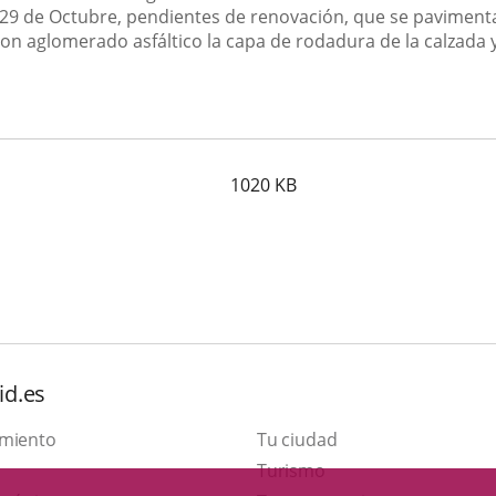
l 29 de Octubre, pendientes de renovación, que se paviment
con aglomerado asfáltico la capa de rodadura de la calzada y
1020
KB
id.es
amiento
Tu ciudad
Este
Turismo