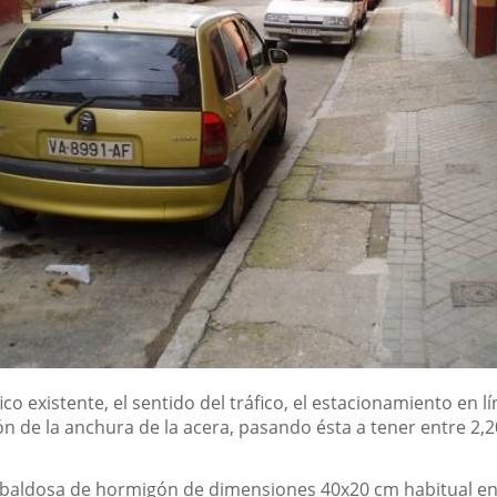
fico existente, el sentido del tráfico, el estacionamiento en 
ón de la anchura de la acera, pasando ésta a tener entre 2,2
baldosa de hormigón de dimensiones 40x20 cm habitual en e