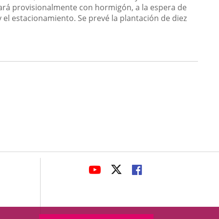
ará provisionalmente con hormigón, a la espera de
 el estacionamiento. Se prevé la plantación de diez
avaHeaderSocial
ENLACE
ENLACE
ENLACE
A
A
A
UNA
UNA
UNA
APLICACIÓN
APLICACIÓN
APLICACIÓN
EXTERNA.
EXTERNA.
EXTERNA.