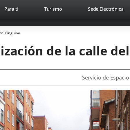
Este
En
Para ti
Turismo
Sede Electrónica
Accesibilidad
Trabaja con nosotros
Contac
enlace
a
se
un
abrirá
apl
 del Pingüino
en
ext
una
zación de la calle de
ventana
nueva.
Fuente
Servicio de Espacio
de
la
noticia