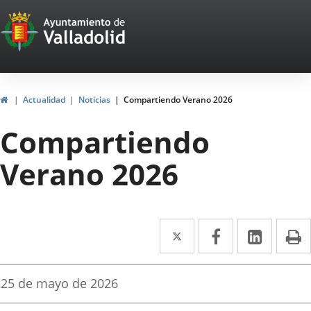
Portal
Saltar al contenido
Web
del
Ayuntamiento
Inicio
Actualidad
Noticias
Compartiendo Verano 2026
de
Compartiendo
Valladolid
Verano 2026
Twitter
Enlace
Facebook
Enlace
Linke
Enlace
I
a
a
a
una
una
una
Fecha
25 de mayo de 2026
de
aplicación
aplicación
aplica
la