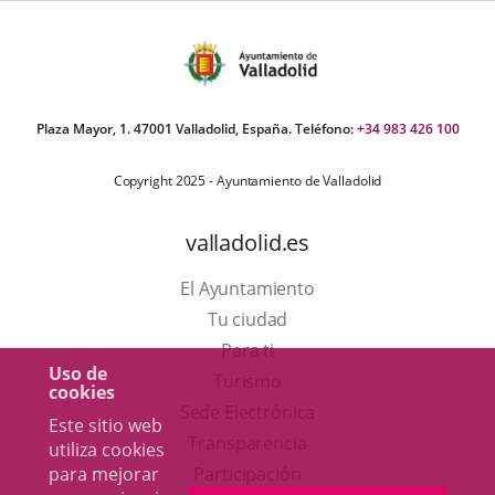
Plaza Mayor, 1. 47001 Valladolid, España. Teléfono:
+34 983 426 100
Copyright 2025 - Ayuntamiento de Valladolid
valladolid.es
El Ayuntamiento
Tu ciudad
Para ti
Uso de
Este
Turismo
cookies
enlace
Enlace
Sede Electrónica
Este sitio web
se
a
Transparencia
utiliza cookies
abrirá
una
Participación
para mejorar