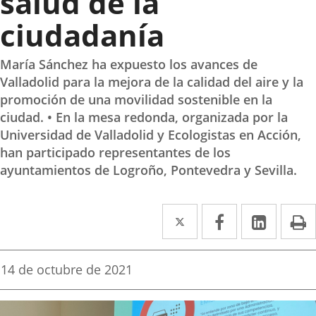
salud de la
ciudadanía
María Sánchez ha expuesto los avances de
Valladolid para la mejora de la calidad del aire y la
promoción de una movilidad sostenible en la
ciudad. • En la mesa redonda, organizada por la
Universidad de Valladolid y Ecologistas en Acción,
han participado representantes de los
ayuntamientos de Logroño, Pontevedra y Sevilla.
Twitter
Enlace
Facebook
Enlace
Linke
Enlace
I
a
a
a
una
una
una
Fecha
14 de octubre de 2021
de
aplicación
aplicación
aplica
la
noticia
externa.
externa.
extern