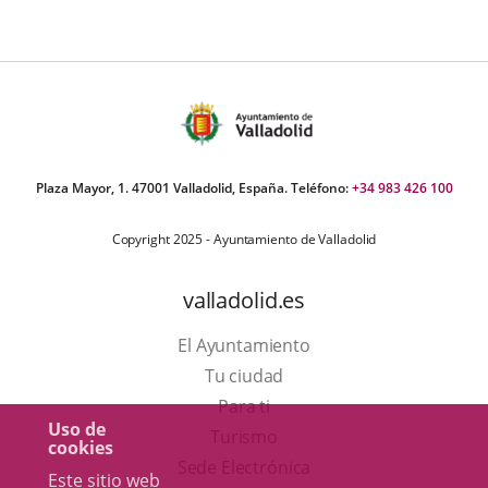
Plaza Mayor, 1. 47001 Valladolid, España. Teléfono:
+34 983 426 100
Copyright 2025 - Ayuntamiento de Valladolid
valladolid.es
El Ayuntamiento
Tu ciudad
Para ti
Uso de
Este
Turismo
cookies
enlace
Enlace
Sede Electrónica
Este sitio web