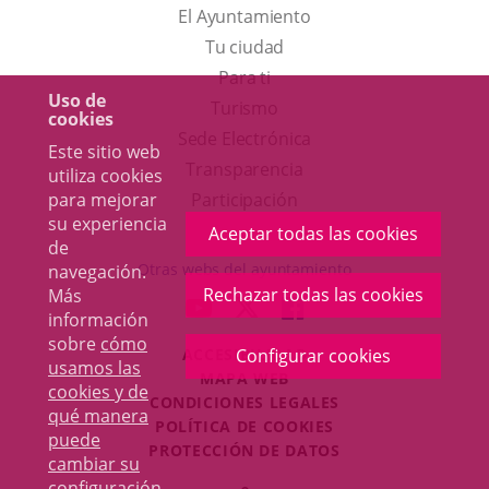
El Ayuntamiento
Tu ciudad
Para ti
Uso de
Este
Turismo
cookies
enlace
Enlace
Sede Electrónica
Este sitio web
se
a
Transparencia
utiliza cookies
abrirá
una
para mejorar
Participación
su experiencia
en
aplicación
Aceptar todas las cookies
de
una
externa.
Otras webs del ayuntamiento
navegación.
ventana
Rechazar todas las cookies
Más
aderSocial
ENLACE
ENLACE
ENLACE
información
nueva.
A
A
A
sobre
cómo
Configurar cookies
ACCESIBILIDAD
UNA
UNA
UNA
usamos las
MAPA WEB
APLICACIÓN
APLICACIÓN
APLICACIÓN
cookies y de
r
CONDICIONES LEGALES
EXTERNA.
EXTERNA.
EXTERNA.
qué manera
POLÍTICA DE COOKIES
puede
PROTECCIÓN DE DATOS
cambiar su
Toggl
configuración
.