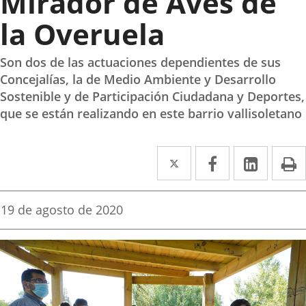
Mirador de Aves de
la Overuela
Son dos de las actuaciones dependientes de sus
Concejalías, la de Medio Ambiente y Desarrollo
Sostenible y de Participación Ciudadana y Deportes,
que se están realizando en este barrio vallisoletano
Twitter
Enlace
Facebook
Enlace
Linke
Enlace
I
a
a
a
una
una
una
Fecha
19 de agosto de 2020
de
aplicación
aplicación
aplica
la
noticia
externa.
externa.
extern