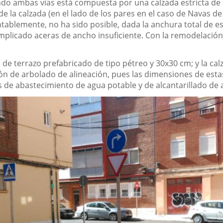
rado ambas vías está compuesta por una calzada estricta de
e la calzada (en el lado de los pares en el caso de Navas de
tablemente, no ha sido posible, dada la anchura total de est
mplicado aceras de ancho insuficiente. Con la remodelació
de terrazo prefabricado de tipo pétreo y 30x30 cm; y la c
ción de arbolado de alineación, pues las dimensiones de esta
es de abastecimiento de agua potable y de alcantarillado de 