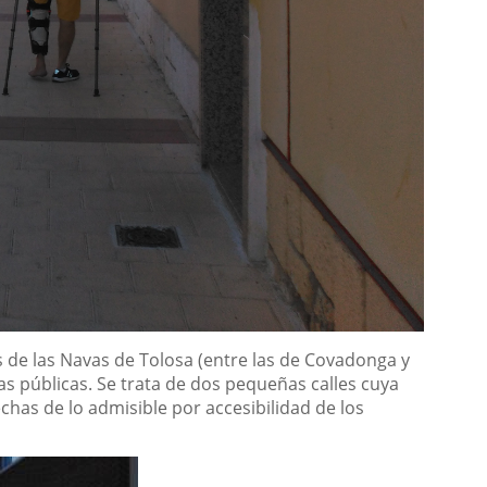
s de las Navas de Tolosa (entre las de Covadonga y
ías públicas. Se trata de dos pequeñas calles cuya
has de lo admisible por accesibilidad de los