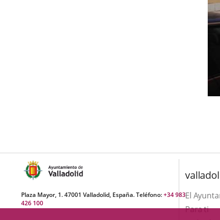
valladol
El Ayunt
Plaza Mayor, 1. 47001 Valladolid, España. Teléfono:
+34 983
426 100
Para ti