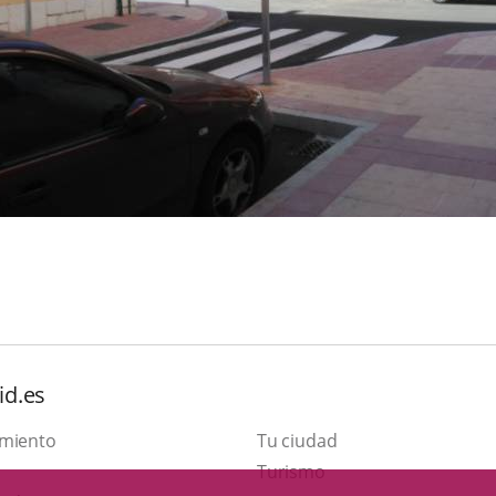
id.es
amiento
Tu ciudad
Este
Turismo