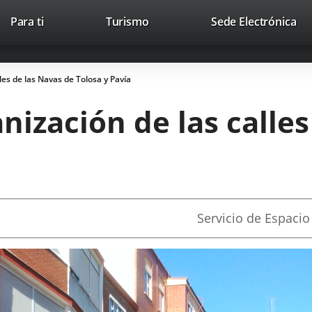
Este
En
Para ti
Turismo
Sede Electrónica
Accesibilidad
Trabaja con nosotros
Contac
enlace
a
se
un
abrirá
apl
les de las Navas de Tolosa y Pavía
en
ext
una
nización de las calles
ventana
nueva.
Fuente
Servicio de Espacio
de
la
noticia