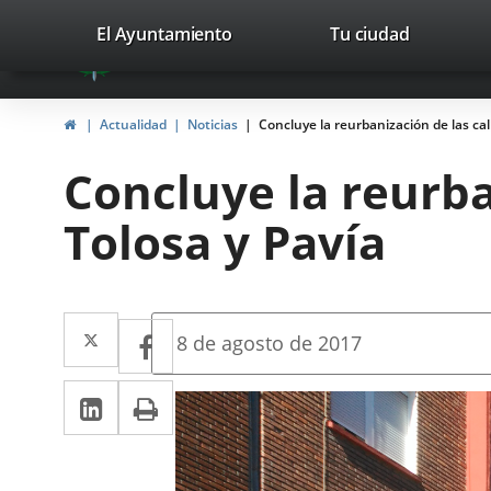
Portal
Saltar al contenido
valladolid.es
El Ayuntamiento
Tu ciudad
avaTop
Web
del
Inicio
Actualidad
Noticias
Concluye la reurbanización de las cal
Ayuntamiento
Concluye la reurba
de
Tolosa y Pavía
Valladolid
Twitter
Enlace
Facebook
Enlace
Fecha
8 de agosto de 2017
de
a
a
la
LinkedIn
Enlace
Imprimir
una
noticia
una
a
aplicación
aplicación
una
externa.
externa.