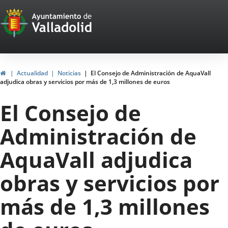
Portal
Saltar al contenido
Web
del
Ayuntamiento
Inicio
Actualidad
Noticias
El Consejo de Administración de AquaVall
adjudica obras y servicios por más de 1,3 millones de euros
de
El Consejo de
Valladolid
Administración de
AquaVall adjudica
obras y servicios por
más de 1,3 millones