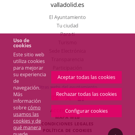
valladolid.es
El Ayuntamiento
Tu ciudad
Para ti
Uso de
Este
Turismo
cookies
enlace
Enlace
Sede Electrónica
Este sitio web
se
a
Transparencia
utiliza cookies
abrirá
una
para mejorar
Participación
su experiencia
en
aplicación
Aceptar todas las cookies
de
una
externa.
Otras webs del ayuntamiento
navegación.
ventana
Rechazar todas las cookies
Más
aderSocial
ENLACE
ENLACE
ENLACE
información
nueva.
A
A
A
sobre
cómo
Configurar cookies
ACCESIBILIDAD
UNA
UNA
UNA
usamos las
MAPA WEB
APLICACIÓN
APLICACIÓN
APLICACIÓN
cookies y de
r
CONDICIONES LEGALES
EXTERNA.
EXTERNA.
EXTERNA.
qué manera
POLÍTICA DE COOKIES
puede