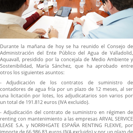
Descripción
Durante la mañana de hoy se ha reunido el Consejo de
Administración del Ente Público del Agua de Valladolid,
Aquavall, presidido por la concejala de Medio Ambiente y
Sostenibilidad, María Sánchez, que ha aprobado entre
otros los siguientes asuntos:
- Adjudicación de los contratos de suministro de
contadores de agua fría por un plazo de 12 meses, al ser
una licitación por lotes, los adjudicatarios son varios por
un total de 191.812 euros (IVA excluido).
- Adjudicación del contrato de suministro en régimen de
renting con mantenimiento a las empresas ARVAL SERVICE
LEASE S.A. y NORRHGATE ESPAÑA RENTING FLEXIVE, por
importe de 66.986,83 euros (IVA excluido) y por un plazo de