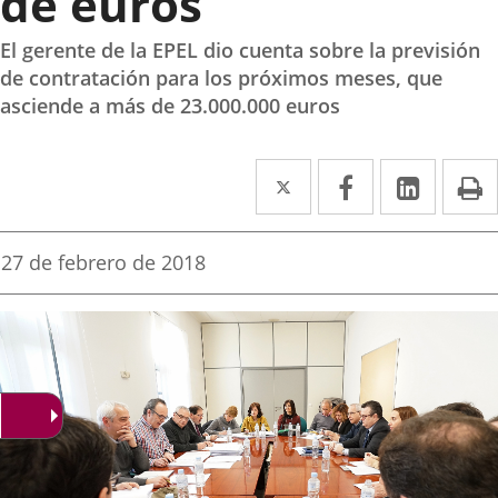
de euros
El gerente de la EPEL dio cuenta sobre la previsión
de contratación para los próximos meses, que
asciende a más de 23.000.000 euros
Twitter
Enlace
Facebook
Enlace
Linke
Enlace
I
a
a
a
una
una
una
Fecha
27 de febrero de 2018
de
aplicación
aplicación
aplica
la
noticia
externa.
externa.
extern