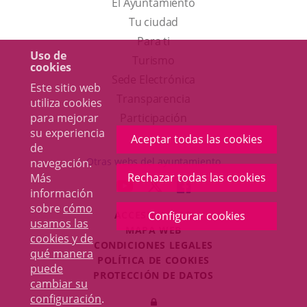
El Ayuntamiento
Tu ciudad
Para ti
Uso de
Este
Turismo
cookies
enlace
Enlace
Sede Electrónica
Este sitio web
se
a
Transparencia
utiliza cookies
abrirá
una
para mejorar
Participación
su experiencia
en
aplicación
Aceptar todas las cookies
de
una
externa.
Otras webs del ayuntamiento
navegación.
ventana
Rechazar todas las cookies
Más
aderSocial
ENLACE
ENLACE
ENLACE
información
nueva.
A
A
A
sobre
cómo
ACCESIBILIDAD
Configurar cookies
UNA
UNA
UNA
usamos las
MAPA WEB
APLICACIÓN
APLICACIÓN
APLICACIÓN
cookies y de
r
CONDICIONES LEGALES
EXTERNA.
EXTERNA.
EXTERNA.
qué manera
POLÍTICA DE COOKIES
puede
PROTECCIÓN DE DATOS
cambiar su
Toggl
configuración
.
Iniciar
navig