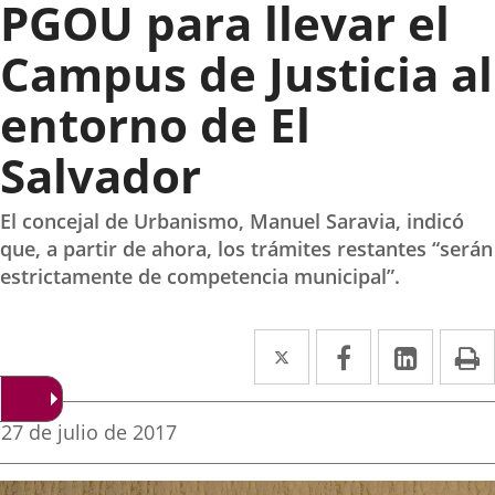
PGOU para llevar el
Campus de Justicia al
entorno de El
Salvador
El concejal de Urbanismo, Manuel Saravia, indicó
que, a partir de ahora, los trámites restantes “serán
estrictamente de competencia municipal”.
Twitter
Enlace
Facebook
Enlace
Linke
Enlace
I
a
a
a
una
una
una
Fecha
27 de julio de 2017
de
aplicación
aplicación
aplica
la
noticia