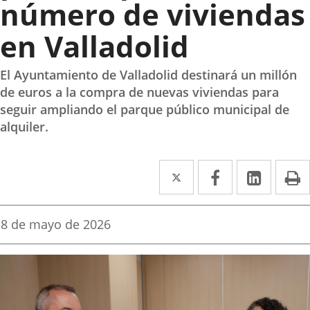
número de viviendas
en Valladolid
El Ayuntamiento de Valladolid destinará un millón
de euros a la compra de nuevas viviendas para
seguir ampliando el parque público municipal de
alquiler.
Twitter
Enlace
Facebook
Enlace
Linke
Enlace
I
a
a
a
una
una
una
Fecha
8 de mayo de 2026
de
aplicación
aplicación
aplica
la
noticia
externa.
externa.
extern