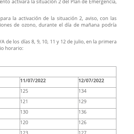
nto activará la situación 2 del Plan de Emergencia,
ara la activación de la situación 2, aviso, con las
aciones de ozono, durante el día de mañana podría
e los días 8, 9, 10, 11 y 12 de julio, en la primera
io horario:
11/07/2022
12/07/2022
125
134
121
129
130
136
120
126
123
127