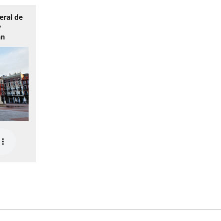
eral de
y
an