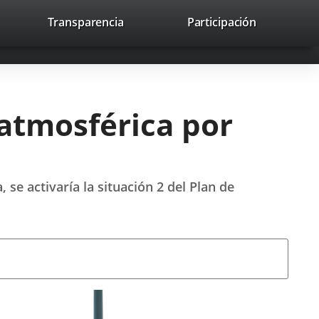
lace
Transparencia
Participación
avaHeaderSocial
Enlace
Enlace
Enlace
Buscar
to
Buscar
a
a
a
a
una
una
una
icación
aplicación
aplicación
aplicación
erna.
externa.
externa.
externa.
atmosférica por
se activaría la situación 2 del Plan de