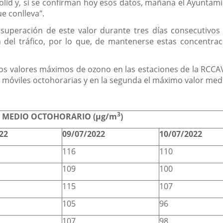
id y, si se confirman hoy esos datos, mañana el Ayuntamie
e conlleva".
superación de este valor durante tres días consecutivos p
n del tráfico, por lo que, de mantenerse estas concentr
os valores máximos de ozono en las estaciones de la RCCAVA d
s móviles octohorarias y en la segunda el máximo valor med
3
 MEDIO OCTOHORARIO (µg/m
)
22
09/07/2022
10/07/2022
116
110
109
100
115
107
105
96
107
98