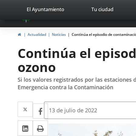
Portal
Saltar al contenido
valladolid.es
El Ayuntamiento
Tu ciudad
avaTop
Web
del
Inicio
Actualidad
Noticias
Continúa el episodio de contaminaci
Ayuntamiento
Continúa el episo
de
ozono
Valladolid
Si los valores registrados por las estaciones
Emergencia contra la Contaminación
Twitter
Enlace
Facebook
Enlace
Fecha
13 de julio de 2022
de
a
a
la
LinkedIn
Enlace
Imprimir
una
noticia
una
a