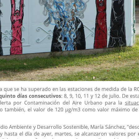
a que se ha superado en las estaciones de medida de la R
quinto días consecutivos
: 8, 9, 10, 11 y 12 de julio. De e
Alerta por Contaminación del Aire Urbano para la
situa
o también, el valor de 120 µg/m3 como valor máximo de 
dio Ambiente y Desarrollo Sostenible, María Sánchez, "desd
 y hasta el día de ayer, martes, se alcanzaron valores por