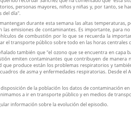
ha querido recordar Sánchez que ha comentado que "esta sit
torios, personas mayores, niños y niñas y, por tanto, se h
s del día".
 mantengan durante esta semana las altas temperaturas, p
n las emisiones de contaminantes. Es importante, para no 
ehículos de combustión por lo que se recuerda la importa
izar el transporte público sobre todo en las horas centrales d
ñalado también que "el ozono que se encuentra en capa ba
stión emiten contaminantes que contribuyen de manera no
lud que produce están los problemas respiratorios y tamb
 cuadros de asma y enfermedades respiratorias. Desde el 
sposición de la población los datos de contaminación en la
animamos a ir en transporte público y en medios de transp
ular información sobre la evolución del episodio.