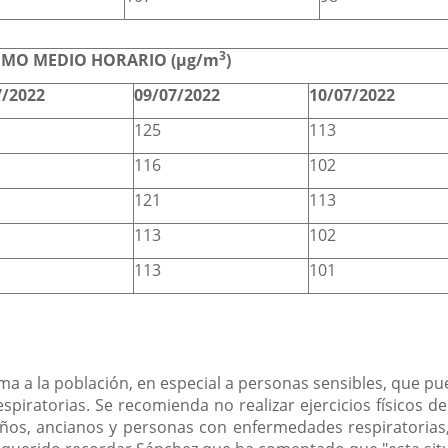
3
MO MEDIO HORARIO (µg/m
)
7/2022
09/07/2022
10/07/2022
125
113
116
102
121
113
113
102
113
101
 a la población, en especial a personas sensibles, que pu
espiratorias. Se recomienda no realizar ejercicios físicos d
iños, ancianos y personas con enfermedades respiratorias