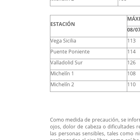
MÁXI
ESTACIÓN
08/0
Vega Sicilia
113
Puente Poniente
114
Valladolid Sur
126
Michelín 1
108
Michelín 2
110
Como medida de precaución, se informa
ojos, dolor de cabeza o dificultades r
las personas sensibles, tales como n