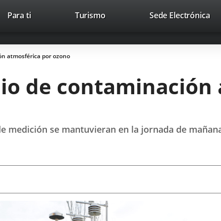
Este
En
Para ti
Turismo
Sede Electrónica
Accesibilidad
Trabaja con nosotros
Contac
enlace
a
se
un
abrirá
apl
ón atmosférica por ozono
en
ext
una
dio de contaminación 
ventana
nueva.
 de medición se mantuvieran en la jornada de mañana, 