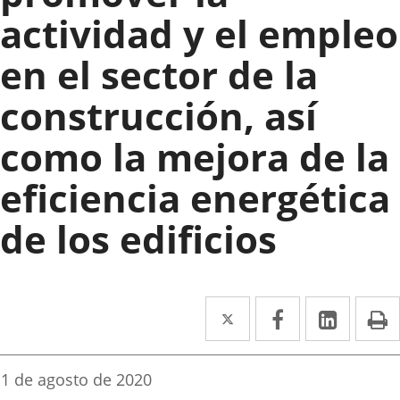
actividad y el empleo
en el sector de la
construcción, así
como la mejora de la
eficiencia energética
de los edificios
Twitter
Enlace
Facebook
Enlace
Linke
Enlace
I
a
a
a
una
una
una
Fecha
1 de agosto de 2020
de