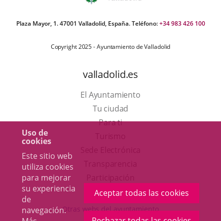
Plaza Mayor, 1. 47001 Valladolid, España. Teléfono:
+34 983 426 100
Copyright 2025 - Ayuntamiento de Valladolid
valladolid.es
El Ayuntamiento
Tu ciudad
Para ti
Uso de
Este
Turismo
cookies
enlace
Enlace
Sede Electrónica
Este sitio web
se
a
Transparencia
utiliza cookies
abrirá
una
Participación
para mejorar
su experiencia
en
aplicación
Aceptar todas las cookies
de
una
externa.
Otras webs del ayuntamiento
navegación.
ventana
Rechazar todas las cookies