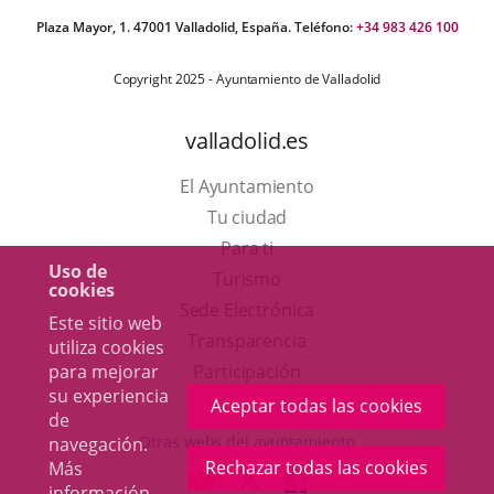
Plaza Mayor, 1. 47001 Valladolid, España. Teléfono:
+34 983 426 100
Copyright 2025 - Ayuntamiento de Valladolid
valladolid.es
El Ayuntamiento
Tu ciudad
Para ti
Uso de
Este
Turismo
cookies
enlace
Enlace
Sede Electrónica
Este sitio web
se
a
Transparencia
utiliza cookies
abrirá
una
Participación
para mejorar
su experiencia
en
aplicación
Aceptar todas las cookies
de
una
externa.
Otras webs del ayuntamiento
navegación.
ventana
Rechazar todas las cookies
Más
aderSocial
ENLACE
ENLACE
ENLACE
información
nueva.