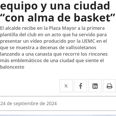
equipo y una ciudad
“con alma de basket”
El alcalde recibe en la Plaza Mayor a la primera
plantilla del club en un acto que ha servido para
presentar un vídeo producido por la UEMC en el
que se muestra a decenas de vallisoletanos
lanzando a una canasta que recorre los rincones
más emblemáticos de una ciudad que siente el
baloncesto
Twitter
Enlace
Facebook
Enlace
Linke
Enlace
I
a
a
a
una
una
una
Fecha
24 de septiembre de 2024
de
aplicación
aplicación
aplica
la