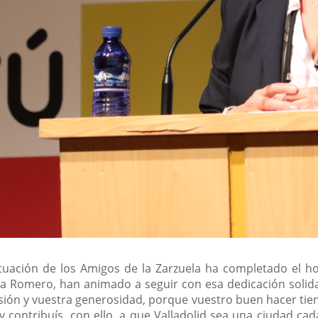
ctuación de los Amigos de la Zarzuela ha completado el hom
aela Romero, han animado a seguir con esa dedicación soli
usión y vuestra generosidad, porque vuestro buen hacer tie
 y contribuís, con ello, a que Valladolid sea una ciudad c