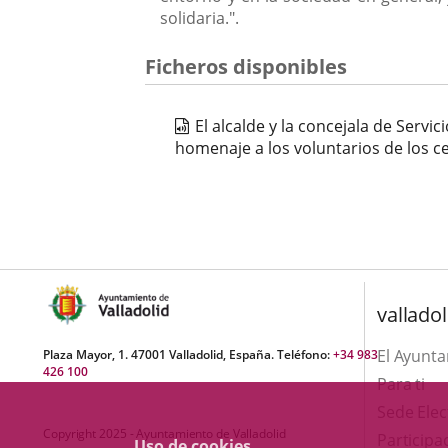
solidaria.".
Ficheros disponibles
El alcalde y la concejala de Servic
homenaje a los voluntarios de los 
valladol
El Ayunt
Plaza Mayor, 1. 47001 Valladolid, España. Teléfono:
+34 983
426 100
Para ti
Sede Elec
Copyright 2025 - Ayuntamiento de Valladolid
Participa
Uso de cookies