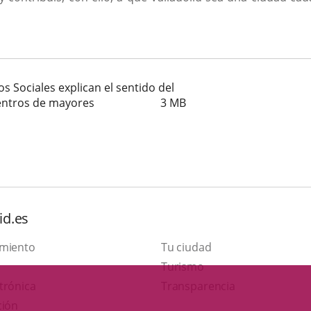
ios Sociales explican el sentido del
centros de mayores
3
MB
id.es
amiento
Tu ciudad
Este
Turismo
Enlace
enlace
trónica
Transparencia
a
se
ción