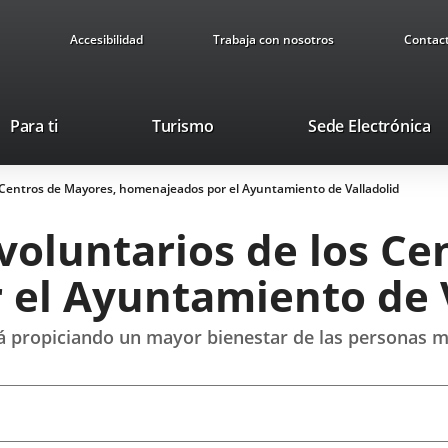
Accesibilidad
Trabaja con nosotros
Contac
Este
En
Para ti
Turismo
Sede Electrónica
enlace
a
se
u
s Centros de Mayores, homenajeados por el Ayuntamiento de Valladolid
abrirá
ap
en
ex
voluntarios de los Ce
una
ventana
el Ayuntamiento de V
nueva.
stá propiciando un mayor bienestar de las personas 