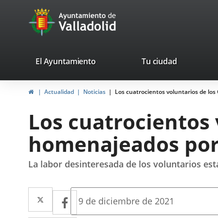
Portal
Saltar al contenido
avaTop
Web
del
Ayuntamiento
valladolid.es
El Ayuntamiento
Tu ciudad
de
Inicio
Actualidad
Noticias
Los cuatrocientos voluntarios de lo
Valladolid
Los cuatrocientos 
homenajeados por 
La labor desinteresada de los voluntarios e
Twitter
Enlace
Facebook
Enlace
Fecha
9 de diciembre de 2021
de
a
a