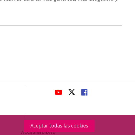
avaHeaderSocial
ENLACE
ENLACE
ENLACE
A
A
A
UNA
UNA
UNA
APLICACIÓN
APLICACIÓN
APLICACIÓN
EXTERNA.
EXTERNA.
EXTERNA.
Aceptar todas las cookies
Menú
ACCESIBILIDAD