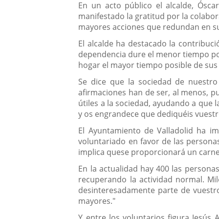
En un acto público el alcalde, Ósca
manifestado la gratitud por la colabo
mayores acciones que redundan en su b
El alcalde ha destacado la contribuc
dependencia dure el menor tiempo posi
hogar el mayor tiempo posible de sus 
Se dice que la sociedad de nuestro 
afirmaciones han de ser, al menos, pu
útiles a la sociedad, ayudando a que
y os engrandece que dediquéis vuestro
El Ayuntamiento de Valladolid ha i
voluntariado en favor de las persona
implica quese proporcionará un carnet 
En la actualidad hay 400 las persona
recuperando la actividad normal. Mil
desinteresadamente parte de vuestro
mayores."
Y entre los voluntarios figura Jesús