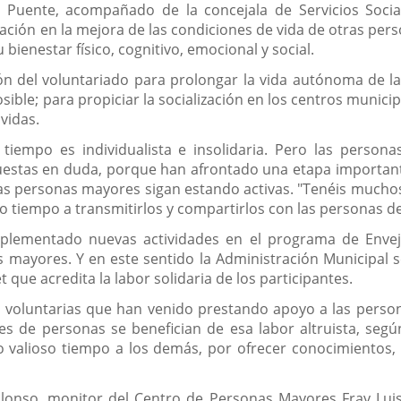
r Puente, acompañado de la concejala de Servicios Soci
ración en la mejora de las condiciones de vida de otras per
ienestar físico, cognitivo, emocional y social.
ión del voluntariado para prolongar la vida autónoma de la
ble; para propiciar la socialización en los centros municip
vidas.
tiempo es individualista e insolidaria. Pero las person
estas en duda, porque han afrontado una etapa importante 
 las personas mayores sigan estando activas. "Tenéis much
 tiempo a transmitirlos y compartirlos con las personas d
mplementado nuevas actividades en el programa de Envej
s mayores. Y en este sentido la Administración Municipal s
que acredita la labor solidaria de los participantes.
s voluntarias que han venido prestando apoyo a las perso
es de personas se benefician de esa labor altruista, seg
 valioso tiempo a los demás, por ofrecer conocimientos, 
 Alonso, monitor del Centro de Personas Mayores Fray Lui