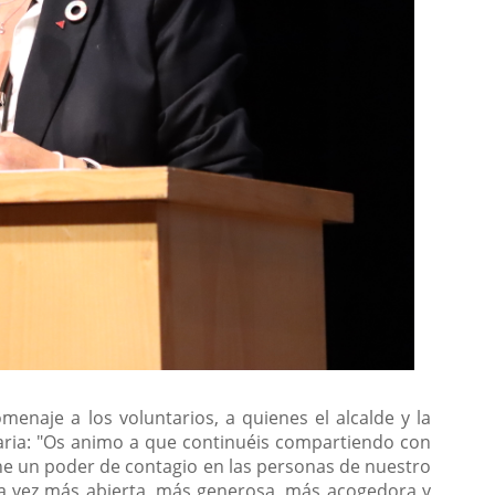
enaje a los voluntarios, a quienes el alcalde y la
daria: "Os animo a que continuéis compartiendo con
ne un poder de contagio en las personas de nuestro
ada vez más abierta, más generosa, más acogedora y