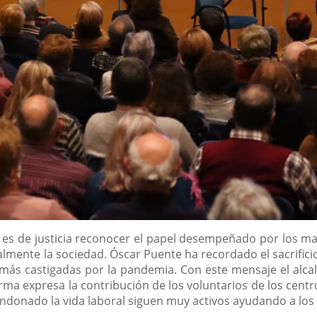
ue es de justicia reconocer el papel desempeñado por los m
almente la sociedad. Óscar Puente ha recordado el sacrifici
más castigadas por la pandemia. Con este mensaje el alcal
orma expresa la contribución de los voluntarios de los cen
ndonado la vida laboral siguen muy activos ayudando a los