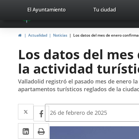
Portal
Saltar al contenido
valladolid.es
El Ayuntamiento
Tu ciudad
avaTop
Web
del
Inicio
Actualidad
Noticias
Los datos del mes de enero confirman 
Ayuntamiento
Los datos del mes 
de
la actividad turíst
Valladolid
Valladolid registró el pasado mes de enero la
apartamentos turísticos reglados de la ciuda
Twitter
Enlace
Facebook
Enlace
Fecha
26 de febrero de 2025
de
a
a
la
LinkedIn
Enlace
Imprimir
una
noticia
una
a