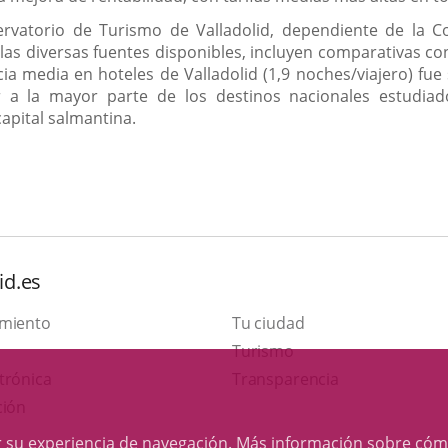
ervatorio de Turismo de Valladolid, dependiente de la C
as diversas fuentes disponibles, incluyen comparativas con 
 media en hoteles de Valladolid (1,9 noches/viajero) fue s
r a la mayor parte de los destinos nacionales estudia
capital salmantina.
id.es
amiento
Tu ciudad
Este
Turismo
Enlace
enlace
trónica
Transparencia
a
se
ción
una
abrirá
rar su experiencia de navegación. Más información sobre
cóm