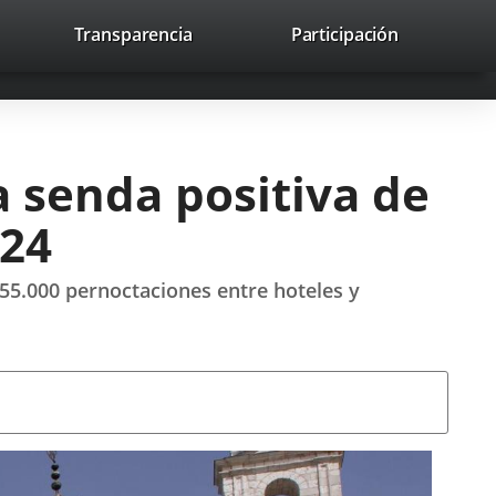
lace
Transparencia
Participación
avaHeaderSocial
Enlace
Enlace
Enlace
Buscar
to
Buscar
a
a
a
a
una
una
una
icación
aplicación
aplicación
aplicación
erna.
externa.
externa.
externa.
a senda positiva de
024
 55.000 pernoctaciones entre hoteles y