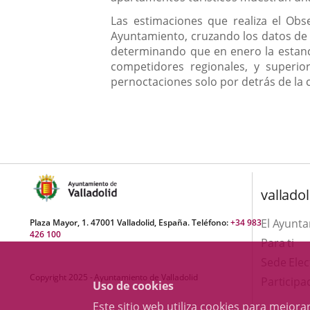
Las estimaciones que realiza el Obs
Ayuntamiento, cruzando los datos de l
determinando que en enero la estancia
competidores regionales, y superio
pernoctaciones solo por detrás de la 
valladol
El Ayunt
Plaza Mayor, 1. 47001 Valladolid, España. Teléfono:
+34 983
426 100
Para ti
Sede Elec
Copyright 2025 - Ayuntamiento de Valladolid
Participa
Uso de cookies
Este sitio web utiliza cookies para mejo