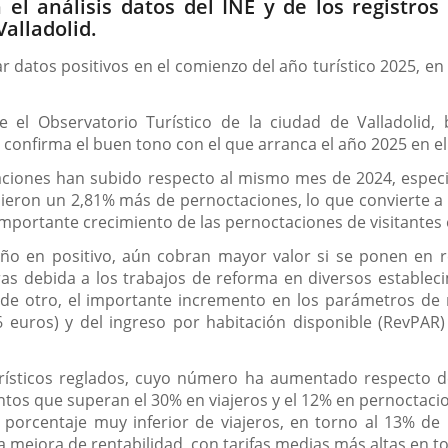
 el análisis datos del INE y de los registros
Valladolid.
ar datos positivos en el comienzo del año turístico 2025, en
e el Observatorio Turístico de la ciudad de Valladolid
confirma el buen tono con el que arranca el año 2025 en el 
taciones han subido respecto al mismo mes de 2024, espec
cibieron un 2,81% más de pernoctaciones, lo que convierte 
importante crecimiento de las pernoctaciones de visitantes 
ño en positivo, aún cobran mayor valor si se ponen en r
as debida a los trabajos de reforma en diversos establec
 de otro, el importante incremento en los parámetros de 
66 euros) y del ingreso por habitación disponible (RevPAR
ísticos reglados, cuyo número ha aumentado respecto de
tos que superan el 30% en viajeros y el 12% en pernoctacion
n porcentaje muy inferior de viajeros, en torno al 13% de 
 mejora de rentabilidad, con tarifas medias más altas en t