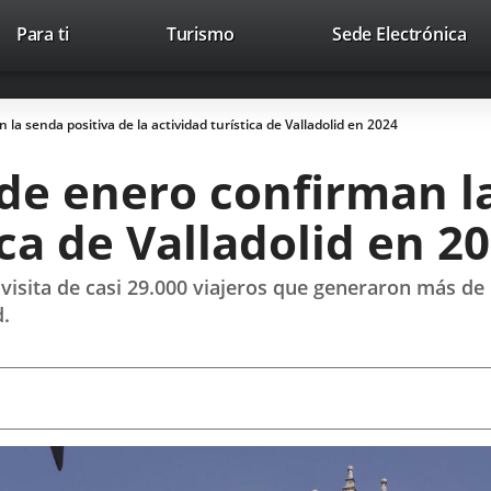
Este
En
Para ti
Turismo
Sede Electrónica
Accesibilidad
Trabaja con nosotros
Contac
enlace
a
se
un
abrirá
apl
la senda positiva de la actividad turística de Valladolid en 2024
en
ext
una
de enero confirman l
ventana
nueva.
ica de Valladolid en 2
 visita de casi 29.000 viajeros que generaron más de
d.