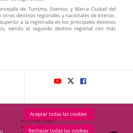
oncejalía de Turismo, Eventos y Marca Ciudad del
otros destinos regionales y nacionales de interior,
uperior a la registrada en los principales destinos
dos, siendo el segundo destino regional con más
avaHeaderSocial
ENLACE
ENLACE
ENLACE
A
A
A
UNA
UNA
UNA
APLICACIÓN
APLICACIÓN
APLICACIÓN
EXTERNA.
EXTERNA.
EXTERNA.
Aceptar todas las cookies
Menú
ACCESIBILIDAD
Legal
MAPA WEB
Rechazar todas las cookies
o