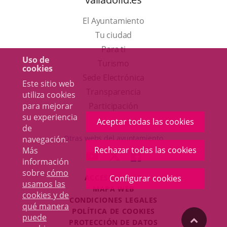
El Ayuntamiento
Tu ciudad
Para ti
Uso de
Este
Turismo
cookies
enlace
Enlace
Sede Electrónica
Este sitio web
se
a
Transparencia
utiliza cookies
abrirá
una
Participación
para mejorar
su experiencia
en
aplicación
Aceptar todas las cookies
de
una
externa.
Otras webs del ayuntamiento
navegación.
ventana
Rechazar todas las cookies
Más
aderSocial
ENLACE
ENLACE
ENLACE
información
nueva.
A
A
A
sobre
cómo
ACCESIBILIDAD
Configurar cookies
UNA
UNA
UNA
usamos las
MAPA WEB
APLICACIÓN
APLICACIÓN
APLICACIÓN
cookies y de
r
CONDICIONES LEGALES
EXTERNA.
EXTERNA.
EXTERNA.
qué manera
POLÍTICA DE COOKIES
puede
"Volver
PROTECCIÓN DE DATOS