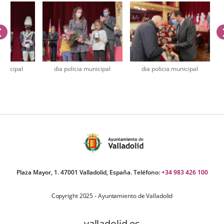
anterior
municipal
dia policia municipal
dia policia municipal
úmero
e
apositivas:
Plaza Mayor, 1. 47001 Valladolid, España. Teléfono:
+34 983 426 100
Copyright 2025 - Ayuntamiento de Valladolid
valladolid.es