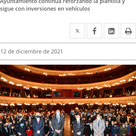
Ayuntamiento continúa reforzando la plantilla y
sigue con inversiones en vehículos
Twitter
Enlace
Facebook
Enlace
Linke
Enlace
I
a
a
a
una
una
una
Fecha
12 de diciembre de 2021
de
aplicación
aplicación
aplica
la
noticia
externa.
externa.
extern