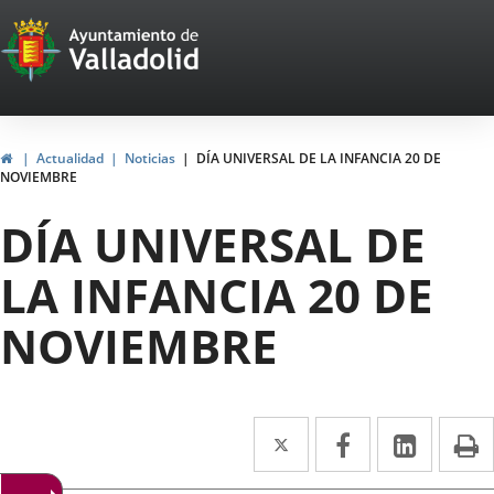
Portal
Saltar al contenido
Web
del
Ayuntamiento
Inicio
Actualidad
Noticias
DÍA UNIVERSAL DE LA INFANCIA 20 DE
NOVIEMBRE
de
DÍA UNIVERSAL DE
Valladolid
LA INFANCIA 20 DE
NOVIEMBRE
Twitter
Enlace
Facebook
Enlace
Linke
Enlace
I
a
a
a