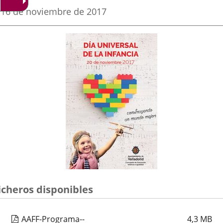
una
una
una
Fecha
16 de noviembre de 2017
de
aplicación
aplicación
aplica
la
noticia
externa.
externa.
extern
icheros disponibles
AAFF-Programa--
4,3
MB