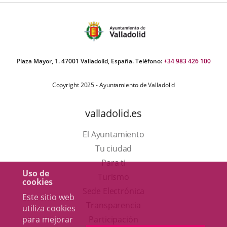
Plaza Mayor, 1. 47001 Valladolid, España. Teléfono:
+34 983 426 100
Copyright 2025 - Ayuntamiento de Valladolid
valladolid.es
El Ayuntamiento
Tu ciudad
Para ti
Uso de
Este
Turismo
cookies
enlace
Enlace
Sede Electrónica
Este sitio web
se
a
Transparencia
utiliza cookies
abrirá
una
para mejorar
Participación