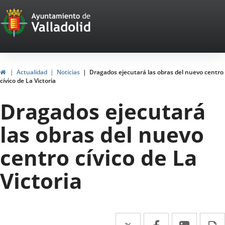
Portal
Saltar al contenido
Web
del
Ayuntamiento
Inicio
Actualidad
Noticias
Dragados ejecutará las obras del nuevo centro
cívico de La Victoria
de
Dragados ejecutará
Valladolid
las obras del nuevo
centro cívico de La
Victoria
Twitter
Enlace
Facebook
Enlace
Linke
Enlace
I