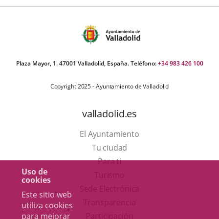
Plaza Mayor, 1. 47001 Valladolid, España. Teléfono:
+34 983 426 100
Copyright 2025 - Ayuntamiento de Valladolid
valladolid.es
El Ayuntamiento
Tu ciudad
Para ti
Uso de
Este
Turismo
cookies
enlace
Enlace
Sede Electrónica
Este sitio web
se
a
Transparencia
utiliza cookies
abrirá
una
para mejorar
Participación