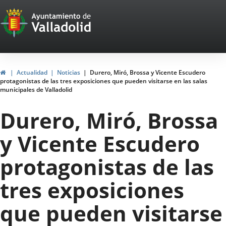
Portal
Saltar al contenido
Web
del
Ayuntamiento
Inicio
Actualidad
Noticias
Durero, Miró, Brossa y Vicente Escudero
protagonistas de las tres exposiciones que pueden visitarse en las salas
de
municipales de Valladolid
Valladolid
Durero, Miró, Brossa
y Vicente Escudero
protagonistas de las
tres exposiciones
que pueden visitarse