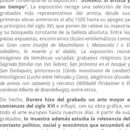
puede contemplarse la exposición
"
DURERO. El artista 
su tiempo
".
La exposición recoge una selección de los
grabados más representativos del artista, desde sus
primeras obras anteriores al año 1500 hasta su apogeo ya
a principios del siglo XVI, que ponen de relieve su maestría
y su búsqueda constante de la belleza absoluta. Entre las
piezas expuestas, encontramos títulos emblemáticos como
el
Gran carro triunfal de Maximiliano I
,
Melancolía I
o
E
caballero, la muerte y el diablo
. La exposición reúne
imágenes de temáticas variadas: grabados religiosos (
La
Sagrada familia
con tres liebres
;
San Jerónimo en el bosque
San Eustaquio
), pintorescos (
Cerdo
monstruoso de Landser
mitológicos (
Lucha entre Hércules y Caco
), alegóricos (
Escudo
de
armas con calavera
) y retratos (
Willibald Pirckeimer
o
E
cardenal Alberto de
Brandeburgo
), entre otros.
De hecho,
Durero hizo del grabado un arte mayor 
comienzos del siglo XVI
e influyó, con su obra gráfica, e
todo el arte europeo hasta nuestros días. A partir de sus
grabados,
la
muestra además estudia la relevancia de
contexto político, social y económico que
encumbró a