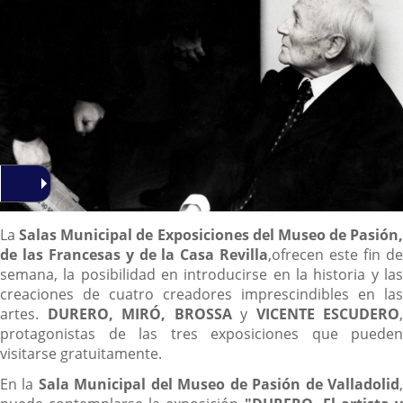
Descripción
La
Salas Municipal de Exposiciones del Museo de Pasión,
de las Francesas y de la Casa Revilla
,ofrecen este fin d
semana, la posibilidad en introducirse en la historia y las
creaciones de cuatro creadores imprescindibles en las
artes.
DURERO, MIRÓ, BROSSA
y
VICENTE ESCUDERO
,
protagonistas de las tres exposiciones que pueden
visitarse gratuitamente.
En la
Sala Municipal del Museo de Pasión
de Valladolid