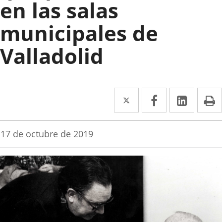
en las salas
municipales de
Valladolid
Twitter
Enlace
Facebook
Enlace
Linke
Enlace
I
a
a
a
una
una
una
Fecha
17 de octubre de 2019
de
aplicación
aplicación
aplica
la
noticia
externa.
externa.
extern