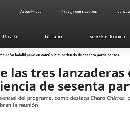
Accesibilidad
Trabaja con nosotros
Contac
Este
En
Para ti
Turismo
Sede Electrónica
enlace
a
se
u
as de Valladolid pone en común la experiencia de sesenta participantes
abrirá
ap
en
ex
 las tres lanzaderas 
una
ventana
iencia de sesenta par
nueva.
esencial del programa, como destaca Charo Chávez, qu
bren la reunión