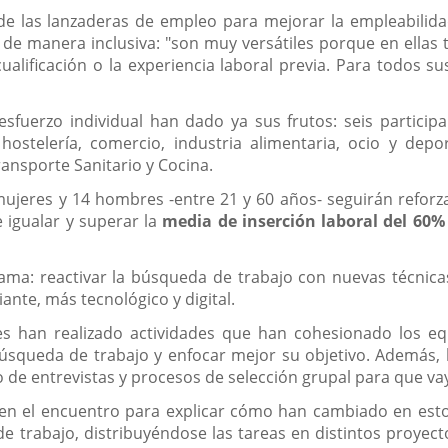
e las lanzaderas de empleo para mejorar la empleabilidad 
de manera inclusiva: "son muy versátiles porque en ellas t
 cualificación o la experiencia laboral previa. Para todos 
esfuerzo individual han dado ya sus frutos: seis partici
 hostelería, comercio, industria alimentaria, ocio y depo
ransporte Sanitario y Cocina.
37 mujeres y 14 hombres -entre 21 y 60 años- seguirán refo
e igualar y superar la
media de inserción laboral del 60%
grama: reactivar la búsqueda de trabajo con nuevas técnica
ante, más tecnológico y digital.
s han realizado actividades que han cohesionado los equ
squeda de trabajo y enfocar mejor su objetivo. Además, h
yo de entrevistas y procesos de selección grupal para que v
o en el encuentro para explicar cómo han cambiado en es
 trabajo, distribuyéndose las tareas en distintos proyec