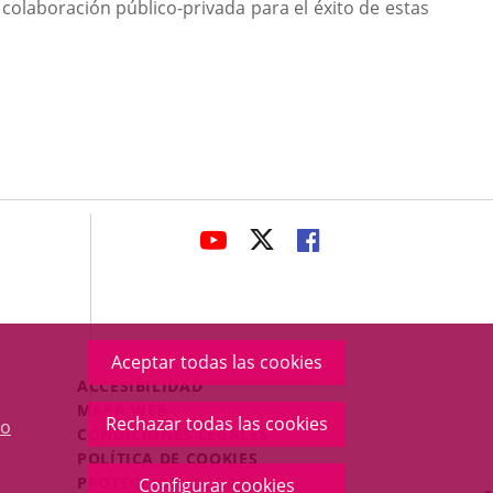
colaboración público-privada para el éxito de estas
avaHeaderSocial
ENLACE
ENLACE
ENLACE
A
A
A
UNA
UNA
UNA
APLICACIÓN
APLICACIÓN
APLICACIÓN
EXTERNA.
EXTERNA.
EXTERNA.
Aceptar todas las cookies
Menú
ACCESIBILIDAD
Legal
MAPA WEB
Rechazar todas las cookies
o
Footer
CONDICIONES LEGALES
POLÍTICA DE COOKIES
PROTECCIÓN DE DATOS
Configurar cookies