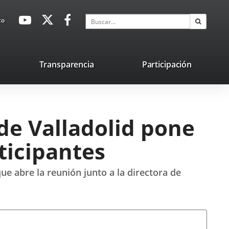
avaHeaderSocial
Enlace
Enlace
Enlace
Buscar
to
Buscar
a
a
a
una
una
una
aplicación
aplicación
aplicación
lace
Transparencia
Participación
externa.
externa.
externa.
na
licación
terna.
de Valladolid pone
ticipantes
e abre la reunión junto a la directora de