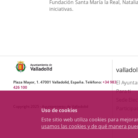
Fundación Santa María la Real, Natali
iniciativas.
valladol
El Ayunt
Plaza Mayor, 1. 47001 Valladolid, España. Teléfono:
+34 983
426 100
Para ti
Sede Elec
Copyright 2025 - Ayuntamiento de Valladolid
Participa
Uso de cookies
Este sitio web utiliza cookies para mejo
usamos las cookies y de qué manera pue