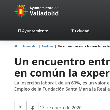
Portal
Saltar al contenido
avaTop
Web
del
Ayuntamiento
valladolid.es
El Ayuntamiento
Tu ciudad
de
Inicio
Actualidad
Noticias
Un encuentro entre las tres lanzader
Valladolid
Un encuentro entre
en común la exper
La inserción laboral, de un 60%, es un valor 
Empleo de la Fundación Santa María la Real a
Twitter
Enlace
Facebook
Enlace
Fecha
17 de enero de 2020