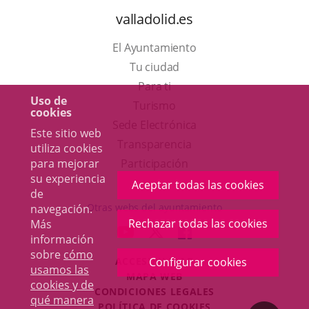
valladolid.es
El Ayuntamiento
Tu ciudad
Para ti
Uso de
Este
Turismo
cookies
enlace
Enlace
Sede Electrónica
Este sitio web
se
a
Transparencia
utiliza cookies
abrirá
una
Participación
para mejorar
su experiencia
en
aplicación
Aceptar todas las cookies
de
una
externa.
Otras webs del ayuntamiento
navegación.
ventana
Rechazar todas las cookies
Más
aderSocial
ENLACE
ENLACE
ENLACE
información
nueva.
A
A
A
sobre
cómo
ACCESIBILIDAD
Configurar cookies
UNA
UNA
UNA
usamos las
MAPA WEB
APLICACIÓN
APLICACIÓN
APLICACIÓN
cookies y de
r
CONDICIONES LEGALES
EXTERNA.
EXTERNA.
EXTERNA.
qué manera
POLÍTICA DE COOKIES