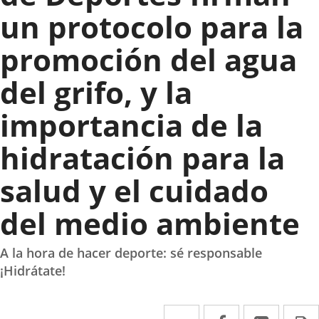
un protocolo para la
promoción del agua
del grifo, y la
importancia de la
hidratación para la
salud y el cuidado
del medio ambiente
A la hora de hacer deporte: sé responsable
¡Hidrátate!
Twitter
Enlace
Facebook
Enlace
Linke
Enlace
I