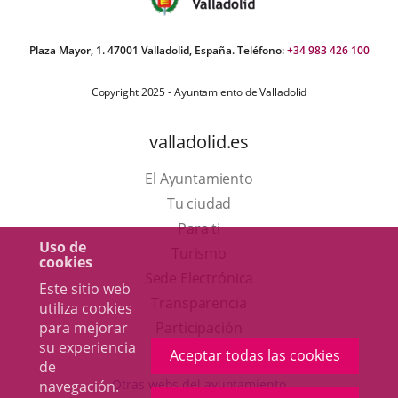
Plaza Mayor, 1. 47001 Valladolid, España. Teléfono:
+34 983 426 100
Copyright 2025 - Ayuntamiento de Valladolid
valladolid.es
El Ayuntamiento
Tu ciudad
Para ti
Uso de
Este
Turismo
cookies
enlace
Enlace
Sede Electrónica
Este sitio web
se
a
Transparencia
utiliza cookies
abrirá
una
para mejorar
Participación
su experiencia
en
aplicación
Aceptar todas las cookies
de
una
externa.
Otras webs del ayuntamiento
navegación.