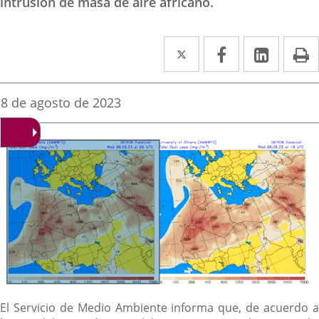
intrusión de masa de aire africano.
Twitter
Enlace
Facebook
Enlace
Linke
Enlace
I
a
a
a
una
una
una
Fecha
8 de agosto de 2023
de
aplicación
aplicación
aplica
la
noticia
externa.
externa.
extern
Descripción
El Servicio de Medio Ambiente informa que, de acuerdo a