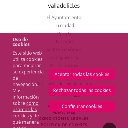
valladolid.es
El Ayuntamiento
Tu ciudad
Para ti
Uso de
Este
Turismo
cookies
enlace
Enlace
Sede Electrónica
Este sitio web
se
a
Transparencia
utiliza cookies
abrirá
una
Participación
para mejorar
su experiencia
en
aplicación
Aceptar todas las cookies
de
una
externa.
Otras webs del ayuntamiento
navegación.
ventana
Rechazar todas las cookies
Más
aderSocial
ENLACE
ENLACE
ENLACE
información
nueva.
A
A
A
sobre
cómo
ACCESIBILIDAD
Configurar cookies
UNA
UNA
UNA
usamos las
MAPA WEB
APLICACIÓN
APLICACIÓN
APLICACIÓN
cookies y de
r
CONDICIONES LEGALES
EXTERNA.
EXTERNA.
EXTERNA.
qué manera
POLÍTICA DE COOKIES