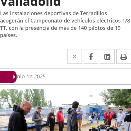
Valladolid
Las instalaciones deportivas de Terradillos
acogerán el Campeonato de vehículos eléctricos 1/8
TT, con la presencia de más de 140 pilotos de 19
países.
Twitter
Enlace
Facebook
Enlace
Linke
Enlace
I
a
a
a
una
una
una
Fecha
5 de junio de 2025
de
aplicación
aplicación
aplica
la
noticia
externa.
externa.
extern