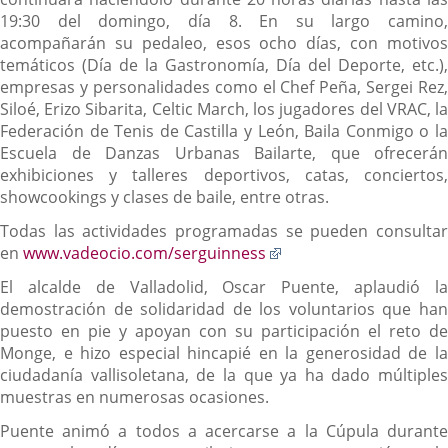
19:30 del domingo, día 8. En su largo camino,
acompañarán su pedaleo, esos ocho días, con motivos
temáticos (Día de la Gastronomía, Día del Deporte, etc.),
empresas y personalidades como el Chef Peña, Sergei Rez,
Siloé, Erizo Sibarita, Celtic March, los jugadores del VRAC, la
Federación de Tenis de Castilla y León, Baila Conmigo o la
Escuela de Danzas Urbanas Bailarte, que ofrecerán
exhibiciones y talleres deportivos, catas, conciertos,
showcookings y clases de baile, entre otras.
Todas las actividades programadas se pueden consultar
Enlace
en
www.vadeocio.com/serguinness
a
El alcalde de Valladolid, Oscar Puente, aplaudió la
una
demostración de solidaridad de los voluntarios que han
aplicación
puesto en pie y apoyan con su participación el reto de
externa.
Monge, e hizo especial hincapié en la generosidad de la
ciudadanía vallisoletana, de la que ya ha dado múltiples
muestras en numerosas ocasiones.
Puente animó a todos a acercarse a la Cúpula durante