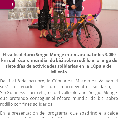
Descripción
El vallisoletano Sergio Monge intentará batir los 3.000
km del récord mundial de bici sobre rodillo a lo largo de
siete días de actividades solidarias en la Cúpula del
Milenio
Del 1 al 8 de octubre, la Cúpula del Milenio de Valladolid
será escenario de un macroevento solidario, -
SerGuinness-, un reto, el del vallisoletano Sergio Monge,
que pretende conseguir el récord mundial de bici sobre
rodillo con fines solidarios.
En la presentación del programa, que apadrinó el alcalde