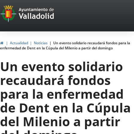
Portal
Saltar al contenido
Web
del
Ayuntamiento
Inicio
Actualidad
Noticias
Un evento solidario recaudará fondos para la
enfermedad de Dent en la Cúpula del Milenio a partir del domingo
de
Un evento solidario
Valladolid
recaudará fondos
para la enfermedad
de Dent en la Cúpula
del Milenio a partir