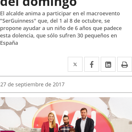
del domingo
El alcalde anima a participar en el macroevento
"SerGuinness" que, del 1 al 8 de octubre, se
propone ayudar a un niño de 6 años que padece
esta dolencia, que sólo sufren 30 pequeños en
España
Twitter
Enlace
Facebook
Enlace
Linke
Enlace
I
a
a
a
una
una
una
Fecha
27 de septiembre de 2017
de
aplicación
aplicación
aplica
la
noticia
externa.
externa.
extern