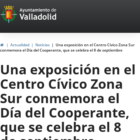
Portal
Saltar al contenido
Web
del
Ayuntamiento
Inicio
Actualidad
Noticias
Una exposición en el Centro Cívico Zona Sur
conmemora el Día del Cooperante, que se celebra el 8 de septiembre
de
Una exposición en el
Valladolid
Centro Cívico Zona
Sur conmemora el
Día del Cooperante,
que se celebra el 8