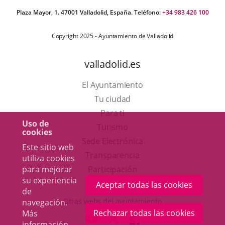
Plaza Mayor, 1. 47001 Valladolid, España. Teléfono:
+34 983 426 100
Copyright 2025 - Ayuntamiento de Valladolid
valladolid.es
El Ayuntamiento
Tu ciudad
Para ti
Uso de
Este
Turismo
cookies
enlace
Enlace
Sede Electrónica
Este sitio web
se
a
Transparencia
utiliza cookies
abrirá
una
para mejorar
Participación
su experiencia
en
aplicación
Aceptar todas las cookies
de
una
externa.
Otras webs del ayuntamiento
navegación.
ventana
Rechazar todas las cookies
Más
aderSocial
ENLACE
ENLACE
ENLACE
información