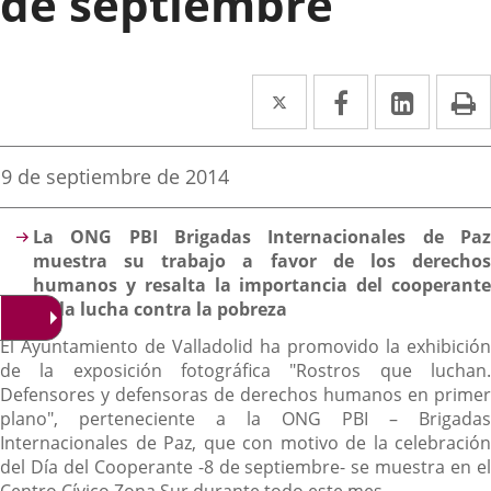
de septiembre
Twitter
Enlace
Facebook
Enlace
Linke
Enlace
I
a
a
a
una
una
una
Fecha
9 de septiembre de 2014
de
aplicación
aplicación
aplica
la
Descripción
noticia
externa.
externa.
extern
La ONG PBI Brigadas Internacionales de Paz
muestra su trabajo a favor de los derechos
humanos y resalta la importancia del cooperante
en la lucha contra la pobreza
El Ayuntamiento de Valladolid ha promovido la exhibición
de la exposición fotográfica "Rostros que luchan.
Defensores y defensoras de derechos humanos en primer
plano", perteneciente a la ONG PBI – Brigadas
Internacionales de Paz, que con motivo de la celebración
del Día del Cooperante -8 de septiembre- se muestra en el