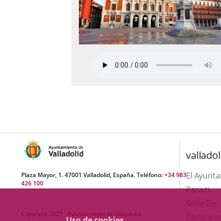
valladol
El Ayunt
Plaza Mayor, 1. 47001 Valladolid, España. Teléfono:
+34 983
426 100
Para ti
Sede Elec
Copyright 2025 - Ayuntamiento de Valladolid
Participa
Uso de cookies