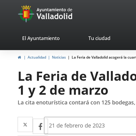
Portal
Saltar al contenido
avaTop
Web
del
Ayuntamiento
valladolid.es
El Ayuntamiento
Tu ciudad
de
Inicio
Actualidad
Noticias
La Feria de Valladolid acogerá la cuar
Valladolid
La Feria de Vallado
1 y 2 de marzo
La cita enoturística contará con 125 bodegas,
Twitter
Enlace
Facebook
Enlace
Fecha
21 de febrero de 2023
de
a
a