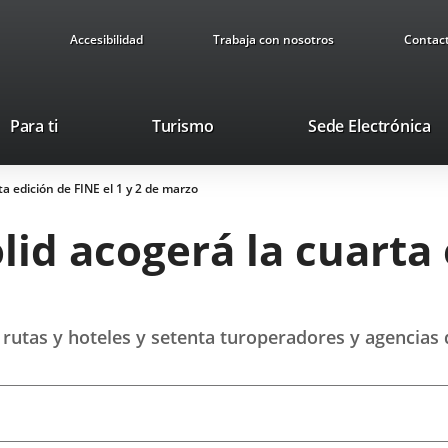
Accesibilidad
Trabaja con nosotros
Contac
Este
En
Para ti
Turismo
Sede Electrónica
enlace
a
se
u
ta edición de FINE el 1 y 2 de marzo
abrirá
ap
en
ex
lid acogerá la cuarta 
una
ventana
nueva.
 rutas y hoteles y setenta turoperadores y agencias 