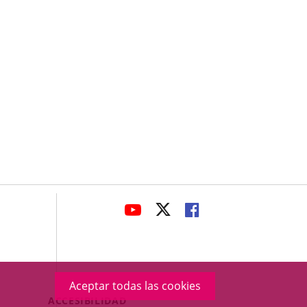
avaHeaderSocial
ENLACE
ENLACE
ENLACE
A
A
A
UNA
UNA
UNA
APLICACIÓN
APLICACIÓN
APLICACIÓN
EXTERNA.
EXTERNA.
EXTERNA.
Aceptar todas las cookies
Menú
ACCESIBILIDAD