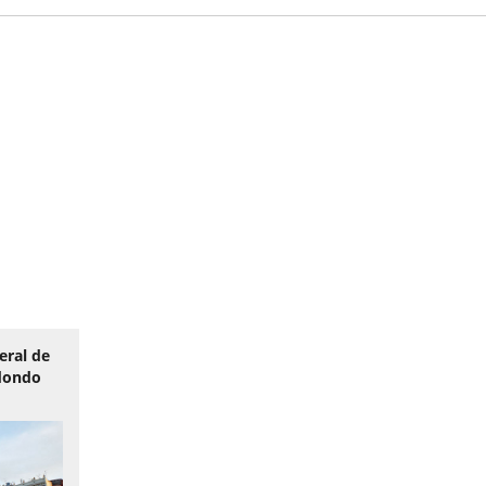
eral de
edondo