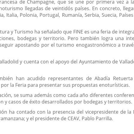
francesa de Champagne, que se une por primera vez a la
noturismo llegadas de veintidós países. En concreto, lleg
a, Italia, Polonia, Portugal, Rumanía, Serbia, Suecia, Paíse
ltura y Turismo ha señalado que FINE es una feria de integra
uciones, bodegas y territorio. Pero también logra una in
seguir apostando por el turismo enogastronómico a través
Valladolid y cuenta con el apoyo del Ayuntamiento de Vallad
ambién han acudido representantes de Abadía Retuert
or la Feria para presentar sus propuestas enoturísticas.
tación, se suma además como cada año diferentes conferen
n y casos de éxito desarrollados por bodegas y territorios.
ón ha contado con la presencia del vicepresidente de la 
aramanzana; y el presidente de CEAV, Pablo Parrilla.