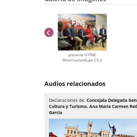
anterior
presenta IV FINE
WineTourismExpo CS ()
Número
de
Audios relacionados
diapositivas:
1
Declaraciones de:
Concejala Delegada Gen
Cultura y Turismo, Ana María Carmen R
García