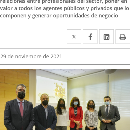
relaciones entre profesionales del sector, poner en
valor a todos los agentes públicos y privados que lo
componen y generar oportunidades de negocio
Twitter
Enlace
Facebook
Enlace
Linke
Enlace
I
a
a
a
una
una
una
Fecha
29 de noviembre de 2021
de
aplicación
aplicación
aplica
la
noticia
externa.
externa.
extern