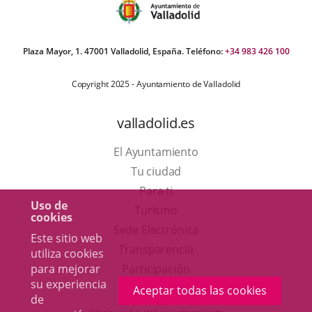
Plaza Mayor, 1. 47001 Valladolid, España. Teléfono:
+34 983 426 100
Copyright 2025 - Ayuntamiento de Valladolid
valladolid.es
El Ayuntamiento
Tu ciudad
Para ti
Uso de
Este
Turismo
cookies
enlace
Enlace
Sede Electrónica
Este sitio web
se
a
Transparencia
utiliza cookies
abrirá
una
para mejorar
Participación
su experiencia
en
aplicación
Aceptar todas las cookies
de
una
externa.