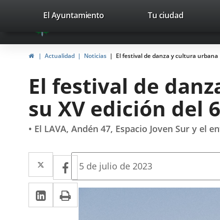
Portal
Saltar al contenido
valladolid.es
El Ayuntamiento
Tu ciudad
avaTop
Web
del
Inicio
Actualidad
Noticias
El festival de danza y cultura urbana 
Ayuntamiento
El festival de dan
de
su XV edición del 6 
Valladolid
• El LAVA, Andén 47, Espacio Joven Sur y el 
Twitter
Enlace
Facebook
Enlace
Fecha
5 de julio de 2023
de
a
a
la
LinkedIn
Enlace
Imprimir
una
noticia
una
a
aplicación
aplicación