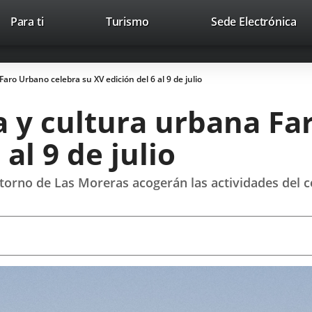
Este
En
Para ti
Turismo
Sede Electrónica
Accesibilidad
Trabaja con nosotros
Contac
enlace
a
se
un
abrirá
apl
Faro Urbano celebra su XV edición del 6 al 9 de julio
en
ext
una
za y cultura urbana F
ventana
nueva.
al 9 de julio
entorno de Las Moreras acogerán las actividades del