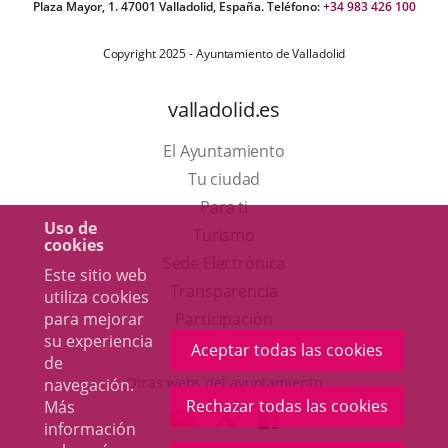
Plaza Mayor, 1. 47001 Valladolid, España. Teléfono:
+34 983 426 100
Copyright 2025 - Ayuntamiento de Valladolid
valladolid.es
El Ayuntamiento
Tu ciudad
Para ti
Uso de
Este
Turismo
cookies
enlace
Enlace
Sede Electrónica
Este sitio web
se
a
Transparencia
utiliza cookies
abrirá
una
Participación
para mejorar
su experiencia
en
aplicación
Aceptar todas las cookies
de
una
externa.
Otras webs del ayuntamiento
navegación.
ventana
Rechazar todas las cookies
Más
aderSocial
ENLACE
ENLACE
ENLACE
información
nueva.
A
A
A