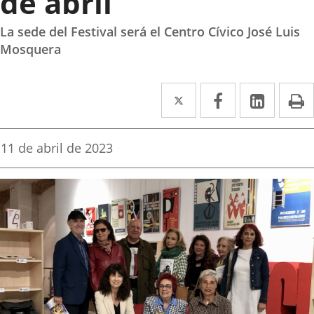
de abril
La sede del Festival será el Centro Cívico José Luis
Mosquera
Twitter
Enlace
Facebook
Enlace
Linke
Enlace
I
a
a
a
una
una
una
Fecha
11 de abril de 2023
de
aplicación
aplicación
aplica
la
noticia
externa.
externa.
extern