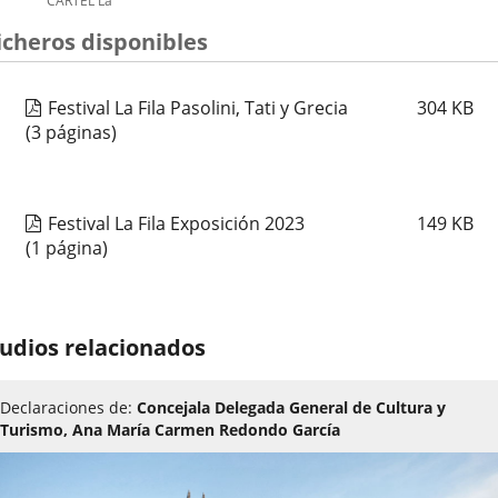
CARTEL La
Fila
icheros disponibles
festival
Festival La Fila Pasolini, Tati y Grecia
304
KB
(3 páginas)
Festival La Fila Exposición 2023
149
KB
(1 página)
udios relacionados
Declaraciones de:
Concejala Delegada General de Cultura y
Turismo, Ana María Carmen Redondo García