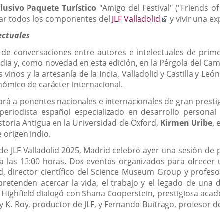
lusivo Paquete Turístico
"Amigo del Festival" ("Friends of 
Enlace
ar todos los componentes del
JLF Valladolid
y vivir una ex
a
ectuales
una
aplicación
 de conversaciones entre autores e intelectuales de primer
externa.
India y, como novedad en esta edición, en la Pérgola del Ca
 vinos y la artesanía de la India, Valladolid y Castilla y Le
onómico de carácter internacional.
ará a ponentes nacionales e internacionales de gran prestig
 periodista español especializado en desarrollo personal 
storia Antigua en la Universidad de Oxford,
Kirmen Uribe
, 
e origen indio.
e JLF Valladolid 2025, Madrid celebró ayer una sesión de pr
 a las 13:00 horas. Dos eventos organizados para ofrecer 
d, director científico del Science Museum Group y profesor
retenden acercar la vida, el trabajo y el legado de una d
 Highfield dialogó con Shana Cooperstein, prestigiosa acadé
K. Roy, productor de JLF, y Fernando Buitrago, profesor d