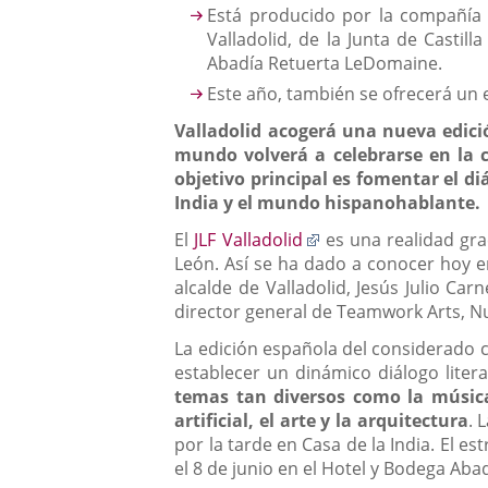
Está producido por la compañía 
Valladolid, de la Junta de Castill
Abadía Retuerta LeDomaine.
Este año, también se ofrecerá un e
Valladolid acogerá una nueva edición
mundo volverá a celebrarse en la c
objetivo principal es fomentar el di
India y el mundo hispanohablante.
Enlace
El
JLF Valladolid
es una realidad grac
a
León. Así se ha dado a conocer hoy e
una
alcalde de Valladolid, Jesús Julio Car
aplicación
director general de Teamwork Arts, Nu
externa.
La edición española del considerado c
establecer un dinámico diálogo litera
temas tan diversos como la música y
artificial, el arte y la arquitectura
. 
por la tarde en Casa de la India. El es
el 8 de junio en el Hotel y Bodega Ab