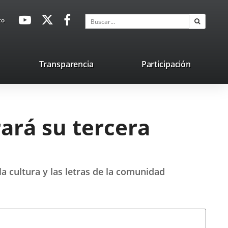
avaHeaderSocial
Enlace
Enlace
Enlace
Buscar
to
Buscar
a
a
a
una
una
una
aplicación
aplicación
aplicación
lace
Transparencia
Participación
externa.
externa.
externa.
na
licación
terna.
rará su tercera
la cultura y las letras de la comunidad