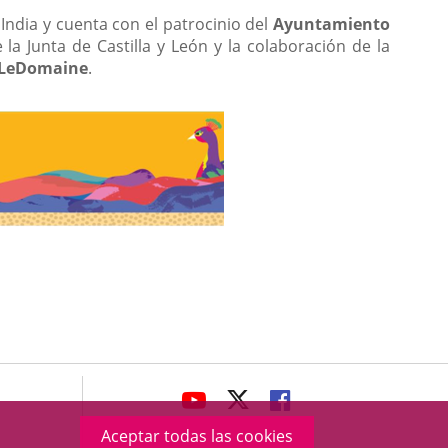
India y cuenta con el patrocinio del
Ayuntamiento
la Junta de Castilla y León y la colaboración de la
a LeDomaine
.
avaHeaderSocial
ENLACE
ENLACE
ENLACE
A
A
A
Aceptar todas las cookies