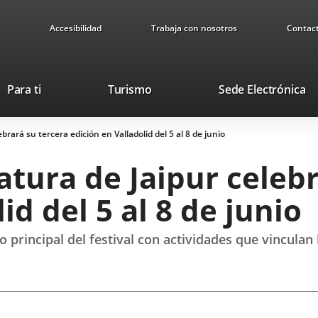
Accesibilidad
Trabaja con nosotros
Contac
Este
En
Para ti
Turismo
Sede Electrónica
enlace
a
se
u
ebrará su tercera edición en Valladolid del 5 al 8 de junio
abrirá
ap
en
ex
ratura de Jaipur celeb
una
ventana
id del 5 al 8 de junio
nueva.
 principal del festival con actividades que vinculan 