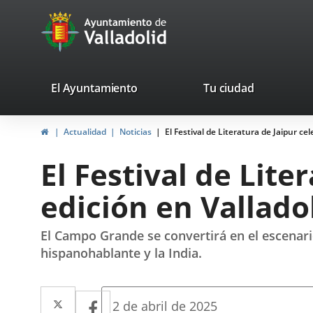
Portal
Saltar al contenido
avaTop
Web
del
Ayuntamiento
valladolid.es
El Ayuntamiento
Tu ciudad
de
Inicio
Actualidad
Noticias
El Festival de Literatura de Jaipur cel
Valladolid
El Festival de Lite
edición en Valladol
El Campo Grande se convertirá en el escenario
hispanohablante y la India.
Twitter
Enlace
Facebook
Enlace
Fecha
2 de abril de 2025