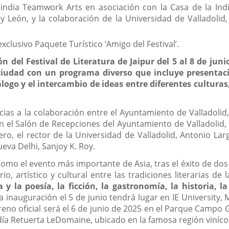
india Teamwork Arts en asociación con la Casa de la Ind
a y León, y la colaboración de la Universidad de Valladolid
xclusivo Paquete Turístico ‘Amigo del Festival’.
 del Festival de Literatura de Jaipur del 5 al 8 de juni
iudad con un programa diverso que incluye presentacion
álogo y el intercambio de ideas entre diferentes cultura
ias a la colaboración entre el Ayuntamiento de Valladolid, l
n el Salón de Recepciones del Ayuntamiento de Valladolid, 
nero, el rector de la Universidad de Valladolid, Antonio Lar
eva Delhi, Sanjoy K. Roy.
omo el evento más importante de Asia, tras el éxito de dos 
rio, artístico y cultural entre las tradiciones literarias d
 la poesía, la ficción, la gastronomía, la historia, la 
La inauguración el 5 de junio tendrá lugar en IE University
treno oficial será el 6 de junio de 2025 en el Parque Campo 
adía Retuerta LeDomaine, ubicado en la famosa región viníco