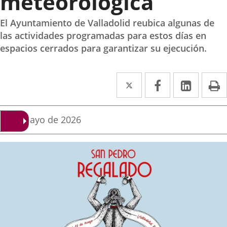
meteorológica
El Ayuntamiento de Valladolid reubica algunas de
las actividades programadas para estos días en
espacios cerrados para garantizar su ejecución.
Twitter
Enlace
Facebook
Enlace
Linke
Enlace
I
a
a
a
una
una
una
Fecha
8 de mayo de 2026
de
aplicación
aplicación
aplica
la
noticia
externa.
externa.
extern