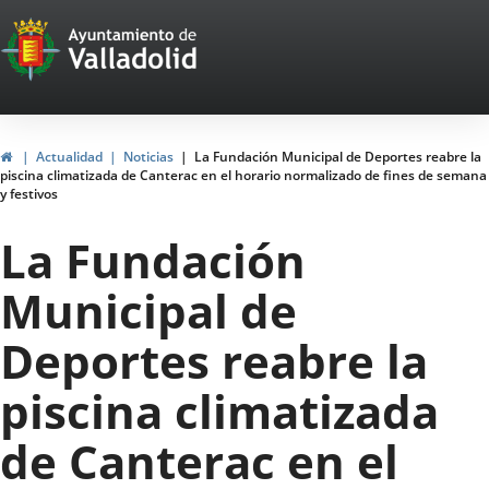
Portal
Saltar al contenido
Web
del
Ayuntamiento
Inicio
Actualidad
Noticias
La Fundación Municipal de Deportes reabre la
piscina climatizada de Canterac en el horario normalizado de fines de semana
de
y festivos
Valladolid
La Fundación
Municipal de
Deportes reabre la
piscina climatizada
de Canterac en el