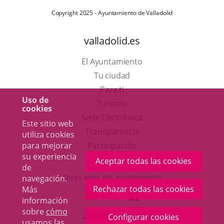
Copyright 2025 - Ayuntamiento de Valladolid
valladolid.es
El Ayuntamiento
Tu ciudad
Para ti
Uso de
Este
Turismo
cookies
enlace
Enlace
Sede Electrónica
Este sitio web
se
a
Transparencia
utiliza cookies
abrirá
una
Participación
para mejorar
su experiencia
en
aplicación
Aceptar todas las cookies
de
una
externa.
Otras webs del ayuntamiento
navegación.
ventana
Rechazar todas las cookies
Más
aderSocial
ENLACE
ENLACE
ENLACE
información
nueva.
A
A
A
sobre
cómo
ACCESIBILIDAD
Configurar cookies
UNA
UNA
UNA
usamos las