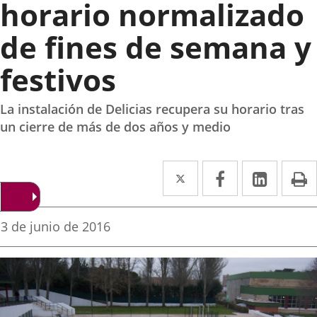
horario normalizado
de fines de semana y
festivos
La instalación de Delicias recupera su horario tras
un cierre de más de dos años y medio
Twitter
Enlace
Facebook
Enlace
Linke
Enlace
I
a
a
a
una
una
una
Fecha
3 de junio de 2016
de
aplicación
aplicación
aplica
la
noticia
externa.
externa.
extern