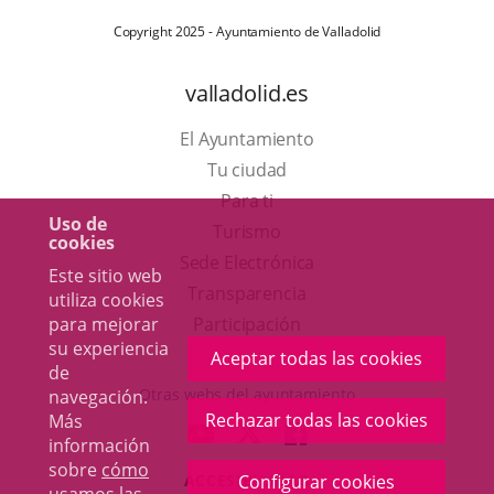
Copyright 2025 - Ayuntamiento de Valladolid
valladolid.es
El Ayuntamiento
Tu ciudad
Para ti
Uso de
Este
Turismo
cookies
enlace
Enlace
Sede Electrónica
Este sitio web
se
a
Transparencia
utiliza cookies
abrirá
una
para mejorar
Participación
su experiencia
en
aplicación
Aceptar todas las cookies
de
una
externa.
Otras webs del ayuntamiento
navegación.
ventana
Rechazar todas las cookies
Más
aderSocial
ENLACE
ENLACE
ENLACE
información
nueva.
A
A
A
sobre
cómo
Configurar cookies
ACCESIBILIDAD
UNA
UNA
UNA