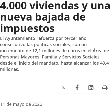
4.000 viviendas y una
nueva bajada de
impuestos
El Ayuntamiento refuerza por tercer año
consecutivo las políticas sociales, con un
incremento de 12,1 millones de euros en el Área de
Personas Mayores, Familia y Servicios Sociales
desde el inicio del mandato, hasta alcanzar los 49,4
millones.
Twitter
Enlace
Facebook
Enlace
Linke
Enlace
I
a
a
a
una
una
una
Fecha
11 de mayo de 2026
de
aplicación
aplicación
aplica