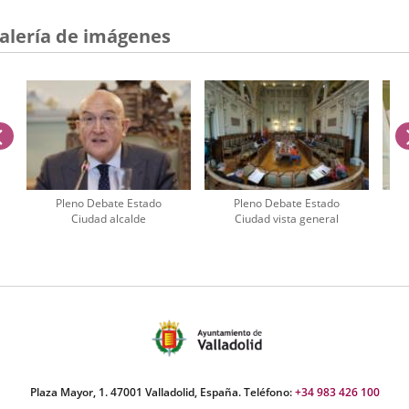
alería de imágenes
anterior
Pleno Debate Estado
Pleno Debate Estado
Ciudad alcalde
Ciudad vista general
úmero
e
apositivas:
Plaza Mayor, 1. 47001 Valladolid, España. Teléfono:
+34 983 426 100