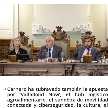
la
noticia
externa.
externa.
extern
Descripción
Carnero ha subrayado también la apuesta
por ‘Valladolid Now’, el hub logístico
agroalimentario, el sandbox de movilidad
conectada y ciberseguridad, la cultura, el