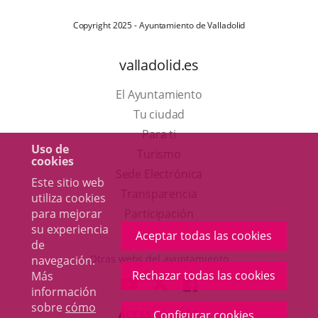
Copyright 2025 - Ayuntamiento de Valladolid
valladolid.es
El Ayuntamiento
Tu ciudad
Para ti
Uso de
Este
Turismo
cookies
enlace
Enlace
Sede Electrónica
Este sitio web
se
a
Transparencia
utiliza cookies
abrirá
una
Participación
para mejorar
su experiencia
en
aplicación
Aceptar todas las cookies
de
una
externa.
Otras webs del ayuntamiento
navegación.
ventana
Rechazar todas las cookies
Más
aderSocial
ENLACE
ENLACE
ENLACE
información
nueva.
A
A
A
sobre
cómo
ACCESIBILIDAD
Configurar cookies