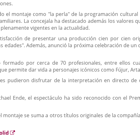
iones.
ido el montaje como "la perla" de la programación cultural 
iliares. La concejala ha destacado además los valores que
 plenamente vigentes en la actualidad.
tisfacción de presentar una producción cien por cien ori
 edades". Además, anunció la próxima celebración de un cas
formado por cerca de 70 profesionales, entre ellos cua
 que permite dar vida a personajes icónicos como Fújur, Art
tes pudieron disfrutar de la interpretación en directo de
chael Ende, el espectáculo ha sido reconocido con el Pre
l montaje se suma a otros títulos originales de la compañ
Enlace
olid
a