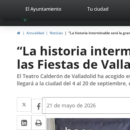
Portal
Saltar al contenido
valladolid.es
El Ayuntamiento
Tu ciudad
avaTop
Web
del
Inicio
Actualidad
Noticias
“La historia interminable será la gran
Ayuntamiento
“La historia inter
de
las Fiestas de Vall
Valladolid
El Teatro Calderón de Valladolid ha acogido e
llegará a la ciudad del 4 al 20 de septiembre,
Twitter
Enlace
Facebook
Enlace
Fecha
21 de mayo de 2026
de
a
a
la
LinkedIn
Enlace
Imprimir
una
noticia
una
a