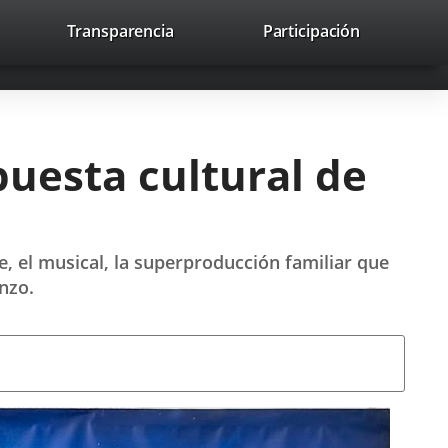
lace
Transparencia
Participación
avaHeaderSocial
Enlace
Enlace
Enlace
Buscar
to
Buscar
a
a
a
a
una
una
una
icación
aplicación
aplicación
aplicación
erna.
externa.
externa.
externa.
puesta cultural de
e, el musical, la superproducción familiar que
enzo.