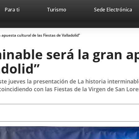
Este
En
Para ti
Turismo
Sede Electrónica
Accesibilidad
Trabaja con nosotros
Contac
enlace
a
se
un
abrirá
apl
 apuesta cultural de las Fiestas de Valladolid”
en
ext
una
minable será la gran a
ventana
nueva.
adolid”
ste jueves la presentación de La historia interminabl
 coincidiendo con las Fiestas de la Virgen de San Lor