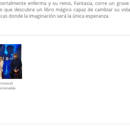
mortalmente enferma y su reino, Fantasia, corre un grave
una
ido que descubre un libro mágico capaz de cambiar su vid
aplicación
icas donde la imaginación será la única esperanza.
externa.
 musical
terminable