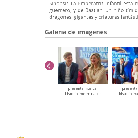
Sinopsis
La Emperatriz Infantil está 
guerrero, y de Bastian, un niño tím
dragones, gigantes y criaturas fantást
Galería de imágenes
anterior
presenta musical
presenta
historia interminable
historia in
Número
de
diapositivas:
2