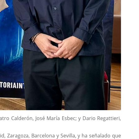
atro Calderón, José María Esbec; y Dario Regattieri,
, Zaragoza, Barcelona y Sevilla, y ha señalado que