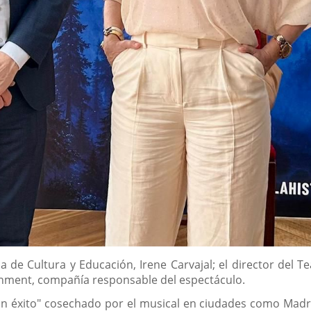
a de Cultura y Educación, Irene Carvajal; el director del Te
inment, compañía responsable del espectáculo.
an éxito" cosechado por el musical en ciudades como Madrid