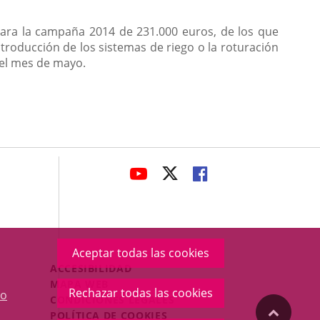
para la campaña 2014 de 231.000 euros, de los que
troducción de los sistemas de riego o la roturación
del mes de mayo.
avaHeaderSocial
ENLACE
ENLACE
ENLACE
A
A
A
UNA
UNA
UNA
APLICACIÓN
APLICACIÓN
APLICACIÓN
EXTERNA.
EXTERNA.
EXTERNA.
Aceptar todas las cookies
Menú
ACCESIBILIDAD
Legal
MAPA WEB
Rechazar todas las cookies
o
Footer
CONDICIONES LEGALES
"Volver
POLÍTICA DE COOKIES