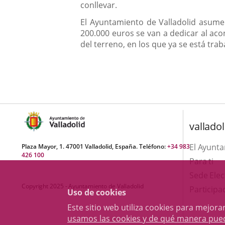
conllevar.
El Ayuntamiento de Valladolid asume
200.000 euros se van a dedicar al aco
del terreno, en los que ya se está t
valladol
El Ayunt
Plaza Mayor, 1. 47001 Valladolid, España. Teléfono:
+34 983
426 100
Para ti
Sede Elec
Copyright 2025 - Ayuntamiento de Valladolid
Participa
Uso de cookies
Este sitio web utiliza cookies para mejo
usamos las cookies y de qué manera pue