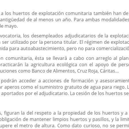
 a los huertos de explotación comunitaria también han de
antigüedad de al menos un año. Para ambas modalidades,
 de mayo.
ocatoria, los desempleados adjudicatarios de la explotac
ser utilizado por la persona titular. El régimen de explota
tenida para autoabastecimiento, pero no para comercializaci
ón comunitaria, ésta se llevará a cabo con arreglo al pl
 practicarán la agricultura ecológica con el apoyo de per
tituciones como Banco de Alimentos, Cruz Roja, Cáritas…
s podrán acceder a acciones de formación y asesoramien
r aperos como el suministro gratuito de agua para riego. La
r aportados por el adjudicatario. La cesión de los huertos 
, figuran la del respeto a la propiedad de los huertos y a l
a obligación de mantener limpios huertos y pasillos, y la lim
upere el metro de altura. Como dato curioso, no se permit