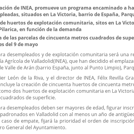
ración de INEA, promueve un programa encaminado a habi
leadas, situados en La Victoria, barrio de España, Parq
e huertos de explotación comunitaria, sitos en La Victor
ilarica, en función de la demanda
a de las parcelas de cincuenta metros cuadrados de supe
es del 9 de mayo
ra desempleados y de explotación comunitaria será una rea
ía Agrícola de Valladolid(INEA), que han decidido el emplaz
lle Valle de Arán (barrio España, junto al Punto Limpio), Par
vier León de la Riva, y el director de INEA, Félix Revilla 
incluye la creación de cincuenta huertos de cincuenta metr
 como dos huertos de explotación comunitaria en La Victori
 cuadrados de superficie.
para desempleados deben ser mayores de edad, figurar ins
mpadronados en Valladolid con al menos un año de antigüe
n caso de empate, fijará la prioridad el orden de inscripci
stro General del Ayuntamiento.