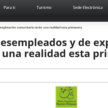
Este
En
Para ti
Turismo
Sede Electrónica
Accesibilidad
Trabaja con nosotros
Contac
enlace
a
se
un
abrirá
apl
explotación comunitaria serán una realidad esta primavera
en
ext
una
desempleados y de ex
ventana
nueva.
 una realidad esta p