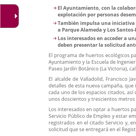
aplicación
Descripción
El Ayuntamiento, con la colabo
externa.
explotación por personas desemp
También impulsa una iniciativa d
a Parque Alameda y Los Santos-P
Los interesados en acceder a un
deben presentar la solicitud ant
El programa de huertos ecológicos pa
Ayuntamiento y la Escuela de Ingenier
Paseo Jardín Botánico (La Victoria), ca
El alcalde de Valladolid, Francisco Ja
detalles de esta nueva campaña, que 
cada uno de los espacios citados, así
unos doscientos y trescientos metros
Los interesados en optar a huertos 
Servicio Público de Empleo y estar e
registrados en el citado Servicio y, e
solicitud que se entregará en el Regi