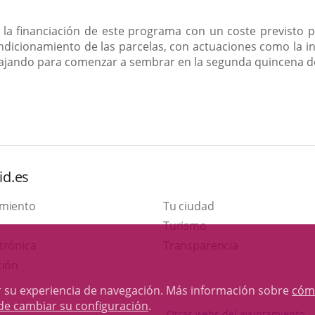
 la financiación de este programa con un coste previsto 
ndicionamiento de las parcelas, con actuaciones como la in
rabajando para comenzar a sembrar en la segunda quincena 
id.es
amiento
Tu ciudad
Este
Turismo
Enlace
enlace
trónica
Transparencia
a
se
ción
una
abrirá
rar su experiencia de navegación. Más información sobre
cóm
aplicación
en
de cambiar su configuración
.
Otras webs del ayuntamiento