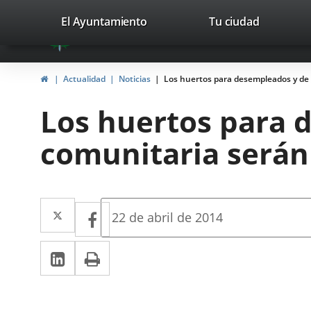
Portal
Saltar al contenido
valladolid.es
El Ayuntamiento
Tu ciudad
avaTop
Web
del
Inicio
Actualidad
Noticias
Los huertos para desempleados y de 
Ayuntamiento
Los huertos para 
de
comunitaria serán
Valladolid
Twitter
Enlace
Facebook
Enlace
Fecha
22 de abril de 2014
de
a
a
la
LinkedIn
Enlace
Imprimir
una
noticia
una
a
aplicación
aplicación
una
externa.
externa.