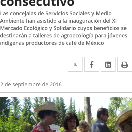
consecutivo
Las concejalas de Servicios Sociales y Medio
Ambiente han asistido a la inauguración del XI
Mercado Ecológico y Solidario cuyos beneficios se
destinarán a talleres de agroecología para jóvenes
indígenas productores de café de México
Twitter
Enlace
Facebook
Enlace
Linke
Enlace
I
a
a
a
una
una
una
Fecha
2 de septiembre de 2016
de
aplicación
aplicación
aplica
la
noticia
externa.
externa.
extern