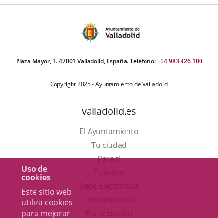
Plaza Mayor, 1. 47001 Valladolid, España. Teléfono:
+34 983 426 100
Copyright 2025 - Ayuntamiento de Valladolid
valladolid.es
El Ayuntamiento
Tu ciudad
Para ti
Uso de
Este
Turismo
cookies
enlace
Enlace
Sede Electrónica
Este sitio web
se
a
Transparencia
utiliza cookies
abrirá
una
Participación
para mejorar