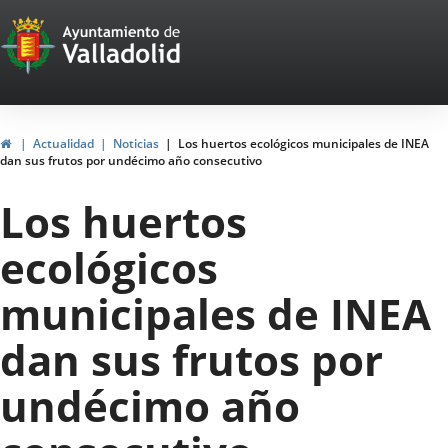
Portal
Saltar al contenido
Web
del
Ayuntamiento
Inicio
Actualidad
Noticias
Los huertos ecológicos municipales de INEA
dan sus frutos por undécimo año consecutivo
de
Los huertos
Valladolid
ecológicos
municipales de INEA
dan sus frutos por
undécimo año