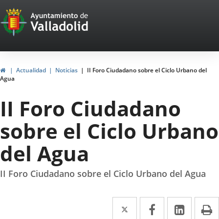
Portal
Saltar al contenido
Web
del
Ayuntamiento
Inicio
Actualidad
Noticias
II Foro Ciudadano sobre el Ciclo Urbano del
Agua
de
II Foro Ciudadano
Valladolid
sobre el Ciclo Urbano
del Agua
II Foro Ciudadano sobre el Ciclo Urbano del Agua
Twitter
Enlace
Facebook
Enlace
Linke
Enlace
I