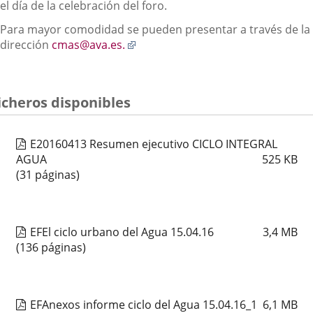
el día de la celebración del foro.
Para mayor comodidad se pueden presentar a través de la
Enlace
dirección
cmas@ava.es.
a
una
aplicación
icheros disponibles
externa.
E20160413 Resumen ejecutivo CICLO INTEGRAL
AGUA
525
KB
(31 páginas)
EFEl ciclo urbano del Agua 15.04.16
3,4
MB
(136 páginas)
EFAnexos informe ciclo del Agua 15.04.16_1
6,1
MB