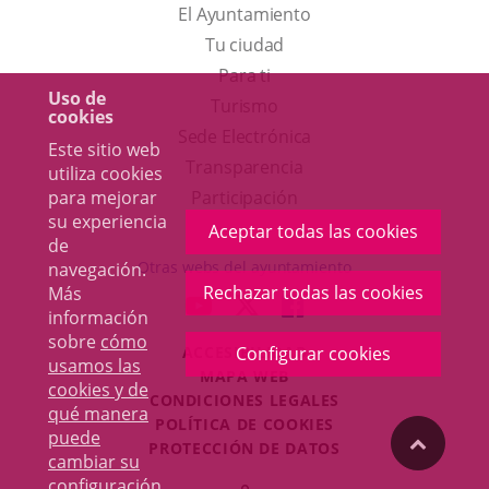
El Ayuntamiento
Tu ciudad
Para ti
Uso de
Este
Turismo
cookies
enlace
Enlace
Sede Electrónica
Este sitio web
se
a
Transparencia
utiliza cookies
abrirá
una
para mejorar
Participación
su experiencia
en
aplicación
Aceptar todas las cookies
de
una
externa.
Otras webs del ayuntamiento
navegación.
ventana
Rechazar todas las cookies
Más
aderSocial
ENLACE
ENLACE
ENLACE
información
nueva.
A
A
A
sobre
cómo
ACCESIBILIDAD
Configurar cookies
UNA
UNA
UNA
usamos las
MAPA WEB
APLICACIÓN
APLICACIÓN
APLICACIÓN
cookies y de
r
CONDICIONES LEGALES
EXTERNA.
EXTERNA.
EXTERNA.
qué manera
POLÍTICA DE COOKIES
puede
"Volver
PROTECCIÓN DE DATOS
cambiar su
Toggl
configuración
.
Iniciar
navig