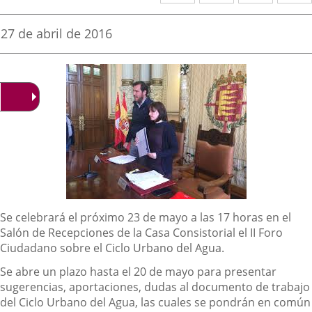
a
a
a
una
una
una
Fecha
27 de abril de 2016
de
aplicación
aplicación
aplica
la
noticia
externa.
externa.
extern
Descripción
Se celebrará el próximo 23 de mayo a las 17 horas en el
Salón de Recepciones de la Casa Consistorial el II Foro
Ciudadano sobre el Ciclo Urbano del Agua.
Se abre un plazo hasta el 20 de mayo para presentar
sugerencias, aportaciones, dudas al documento de trabajo
del Ciclo Urbano del Agua, las cuales se pondrán en común