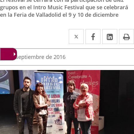
grupos en el Intro Music Festival que se celebrará
en la Feria de Valladolid el 9 y 10 de diciembre
Twitter
Enlace
Facebook
Enlace
Linke
Enlace
I
a
a
a
una
una
una
Fecha
30 de septiembre de 2016
de
aplicación
aplicación
aplica
la
noticia
externa.
externa.
extern