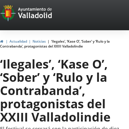
Portal
Saltar al contenido
Web
del
Ayuntamiento
Inicio
Actualidad
Noticias
‘Ilegales’, ‘Kase O’, ‘Sober’ y ‘Rulo y la
Contrabanda’, protagonistas del XXIII Valladolindie
de
‘Ilegales’, ‘Kase O’,
Valladolid
‘Sober’ y ‘Rulo y la
Contrabanda’,
protagonistas del
XXIII Valladolindie
El festival se cerrará con la participación de diez