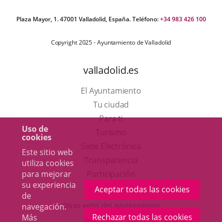
Plaza Mayor, 1. 47001 Valladolid, España. Teléfono:
+34 983 426 100
Copyright 2025 - Ayuntamiento de Valladolid
valladolid.es
El Ayuntamiento
Tu ciudad
Para ti
Uso de
Este
Turismo
cookies
enlace
Enlace
Sede Electrónica
Este sitio web
se
a
Transparencia
utiliza cookies
abrirá
una
Participación
para mejorar
su experiencia
en
aplicación
Aceptar todas las cookies
de
una
externa.
Otras webs del ayuntamiento
navegación.
ventana
Rechazar todas las cookies
Más
aderSocial