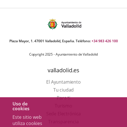
Plaza Mayor, 1. 47001 Valladolid, España. Teléfono:
+34 983 426 100
Copyright 2025 - Ayuntamiento de Valladolid
valladolid.es
El Ayuntamiento
Tu ciudad
Para ti
Uso de
Este
Turismo
cookies
enlace
Enlace
Sede Electrónica
Este sitio web
se
a
Transparencia
utiliza cookies