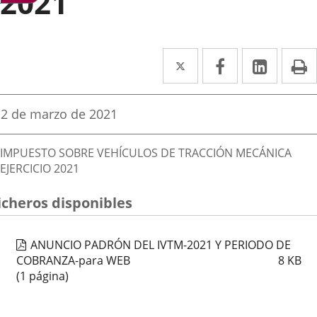
2021
Twitter
Enlace
Facebook
Enlace
Linke
Enlace
I
a
a
a
una
una
una
Fecha
2 de marzo de 2021
de
aplicación
aplicación
aplica
la
Descripción
noticia
externa.
externa.
extern
IMPUESTO SOBRE VEHÍCULOS DE TRACCIÓN MECÁNICA
EJERCICIO 2021
icheros disponibles
ANUNCIO PADRÓN DEL IVTM-2021 Y PERIODO DE
COBRANZA-para WEB
8
KB
(1 página)