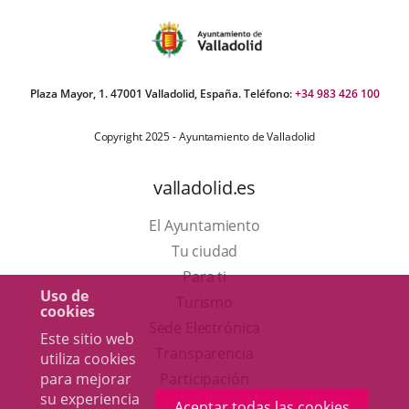
Plaza Mayor, 1. 47001 Valladolid, España. Teléfono:
+34 983 426 100
Copyright 2025 - Ayuntamiento de Valladolid
valladolid.es
El Ayuntamiento
Tu ciudad
Para ti
Uso de
Este
Turismo
cookies
enlace
Enlace
Sede Electrónica
Este sitio web
se
a
Transparencia
utiliza cookies
abrirá
una
para mejorar
Participación
su experiencia
en
aplicación
Aceptar todas las cookies