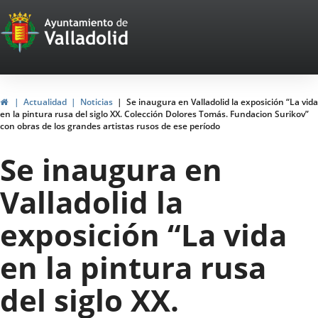
Portal
Saltar al contenido
Web
del
Ayuntamiento
Inicio
Actualidad
Noticias
Se inaugura en Valladolid la exposición “La vida
en la pintura rusa del siglo XX. Colección Dolores Tomás. Fundacion Surikov”
de
con obras de los grandes artistas rusos de ese período
Valladolid
Se inaugura en
Valladolid la
exposición “La vida
en la pintura rusa
del siglo XX.