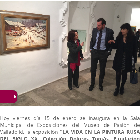
noticia
externa.
externa.
extern
Descripción
Hoy viernes día 15 de enero se inaugura en la Sala
Municipal de Exposiciones del Museo de Pasión de
Valladolid, la exposición
"LA VIDA EN LA PINTURA RUSA
DEL SIGLO XX.
Colección Dolores Tomás. Fundacion