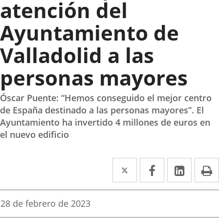
atención del
Ayuntamiento de
Valladolid a las
personas mayores
Óscar Puente: “Hemos conseguido el mejor centro
de España destinado a las personas mayores”. El
Ayuntamiento ha invertido 4 millones de euros en
el nuevo edificio
Twitter
Enlace
Facebook
Enlace
Linke
Enlace
I
a
a
a
una
una
una
Fecha
28 de febrero de 2023
de
aplicación
aplicación
aplica