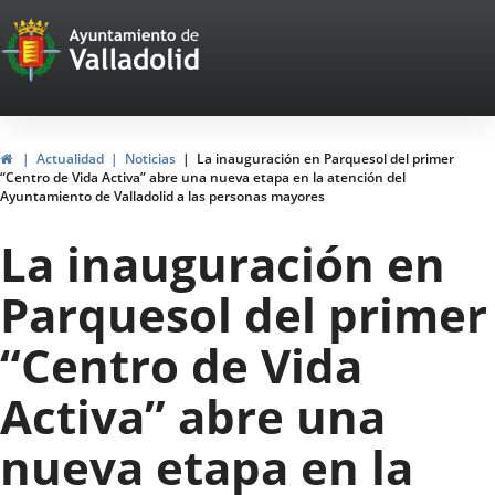
Portal
Saltar al contenido
Web
del
Ayuntamiento
Inicio
Actualidad
Noticias
La inauguración en Parquesol del primer
“Centro de Vida Activa” abre una nueva etapa en la atención del
de
Ayuntamiento de Valladolid a las personas mayores
Valladolid
La inauguración en
Parquesol del primer
“Centro de Vida
Activa” abre una
nueva etapa en la