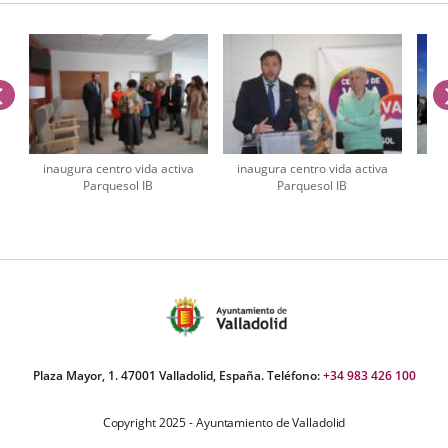
anterior
inaugura centro vida activa
inaugura centro vida activa
ina
Parquesol IB
Parquesol IB
úmero
e
apositivas:
Plaza Mayor, 1. 47001 Valladolid, España. Teléfono:
+34 983 426 100
Copyright 2025 - Ayuntamiento de Valladolid