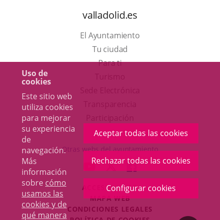
valladolid.es
El Ayuntamiento
Tu ciudad
Para ti
Uso de
Este
Turismo
cookies
enlace
Enlace
Sede Electrónica
Este sitio web
se
a
Transparencia
utiliza cookies
abrirá
una
para mejorar
Participación
su experiencia
en
aplicación
Aceptar todas las cookies
de
una
externa.
Otras webs del ayuntamiento
navegación.
ventana
Rechazar todas las cookies
Más
aderSocial
ENLACE
ENLACE
ENLACE
información
nueva.
A
A
A
sobre
cómo
Configurar cookies
ACCESIBILIDAD
UNA
UNA
UNA
usamos las
MAPA WEB
APLICACIÓN
APLICACIÓN
APLICACIÓN
cookies y de
r
CONDICIONES LEGALES
EXTERNA.
EXTERNA.
EXTERNA.
qué manera
POLÍTICA DE COOKIES