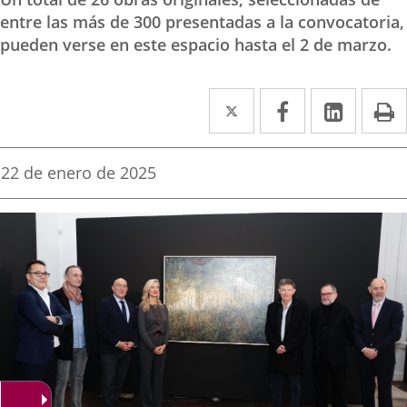
entre las más de 300 presentadas a la convocatoria,
pueden verse en este espacio hasta el 2 de marzo.
Twitter
Enlace
Facebook
Enlace
Linke
Enlace
I
a
a
a
una
una
una
Fecha
22 de enero de 2025
de
aplicación
aplicación
aplica
la
noticia
externa.
externa.
extern