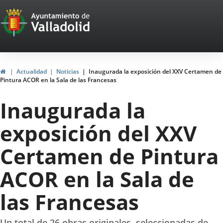
Portal
Saltar al contenido
Web
del
Ayuntamiento
Inicio
Actualidad
Noticias
Inaugurada la exposición del XXV Certamen de
Pintura ACOR en la Sala de las Francesas
de
Inaugurada la
Valladolid
exposición del XXV
Certamen de Pintura
ACOR en la Sala de
las Francesas
Un total de 26 obras originales, seleccionadas de