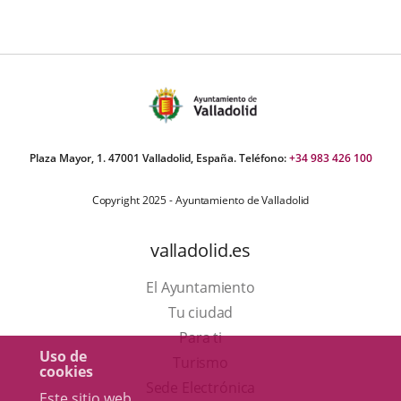
Plaza Mayor, 1. 47001 Valladolid, España. Teléfono:
+34 983 426 100
Copyright 2025 - Ayuntamiento de Valladolid
valladolid.es
El Ayuntamiento
Tu ciudad
Para ti
Uso de
Este
Turismo
cookies
enlace
Enlace
Sede Electrónica
Este sitio web