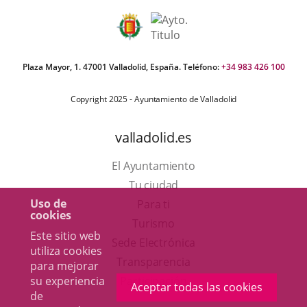
Plaza Mayor, 1. 47001 Valladolid, España. Teléfono:
+34 983 426 100
Copyright 2025 - Ayuntamiento de Valladolid
valladolid.es
El Ayuntamiento
Tu ciudad
Uso de
Para ti
cookies
Este
Turismo
Este sitio web
enlace
Enlace
Sede Electrónica
utiliza cookies
se
a
Transparencia
para mejorar
abrirá
una
Participación
su experiencia
Aceptar todas las cookies
de
en
aplicación