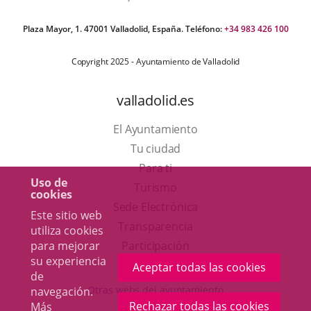
Plaza Mayor, 1. 47001 Valladolid, España. Teléfono:
+34 983 426 100
Copyright 2025 - Ayuntamiento de Valladolid
valladolid.es
El Ayuntamiento
Tu ciudad
Para ti
Uso de
Este
Turismo
cookies
enlace
Enlace
Sede Electrónica
Este sitio web
se
a
Transparencia
utiliza cookies
abrirá
una
Participación
para mejorar
su experiencia
en
aplicación
Aceptar todas las cookies
de
una
externa.
Otras webs del ayuntamiento
navegación.
ventana
Rechazar todas las cookies
Más