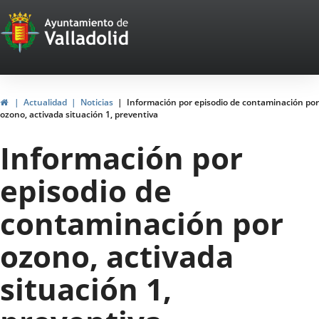
Portal
Saltar al contenido
Web
del
Ayuntamiento
Inicio
Actualidad
Noticias
Información por episodio de contaminación por
ozono, activada situación 1, preventiva
de
Información por
Valladolid
episodio de
contaminación por
ozono, activada
situación 1,