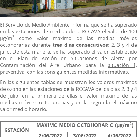
Descripción
El Servicio de Medio Ambiente informa que se ha superado
en las estaciones de medida de la RCCAVA el valor de 100
3
µg/m
como valor máximo de las medias móviles
octohorarias durante
tres días consecutivos
: 2, 3 y 4 d
julio. De esta manera, se ha superado el valor establecido
en el Plan de Acción en Situaciones de Alerta por
Contaminación del Aire Urbano para la
situación 1
preventiva
, con las consiguientes medidas informativas.
En las siguientes tablas se muestran los valores máximos
de ozono en las estaciones de la RCCAVA de los días 2, 3 y 4
de julio, en la primera de ellas el valor máximo de las
medias móviles octohorarias y en la segunda el máximo
valor medio horario.
3
MÁXIMO MEDIO OCTOHORARIO (µg/m
)
ESTACIÓN
2/06/2022
3/06/2022
4/06/2022